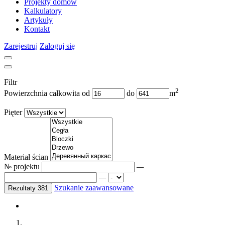
Projekty domów
Kalkulatory
Artykuły
Kontakt
Zarejestruj
Zaloguj się
Filtr
2
Powierzchnia całkowita
od
do
m
Pięter
Materiał ścian
№ projektu
—
—
Szukanie zaawansowane