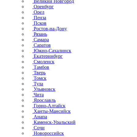
Великий Новгород
Оренбург
Орел
Пенза
Псков
Ростов-на-Дону
Рязань
Самара
Саратов
Южно-Сахалинск
Екатеринбург
Смоленск
Тамбов
Тверь
Томск
Тула
Ульяновск
Чита
Ярославль
Горно-Алтайск
Ханты-Мансийск
Анапа
Каменск-Уральский
Сочи
Новороссийск