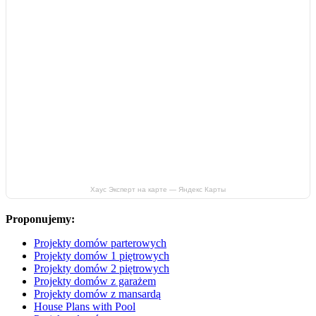
Хаус Эксперт на карте — Яндекс Карты
Proponujemy:
Projekty domów parterowych
Projekty domów 1 piętrowych
Projekty domów 2 piętrowych
Projekty domów z garażem
Projekty domów z mansardą
House Plans with Pool