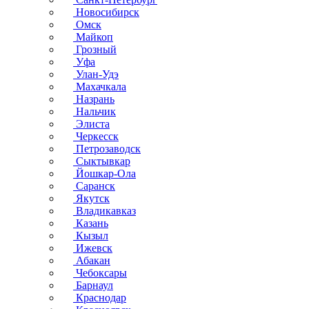
Новосибирск
Омск
Майкоп
Грозный
Уфа
Улан-Удэ
Махачкала
Назрань
Нальчик
Элиста
Черкесск
Петрозаводск
Сыктывкар
Йошкар-Ола
Саранск
Якутск
Владикавказ
Казань
Кызыл
Ижевск
Абакан
Чебоксары
Барнаул
Краснодар