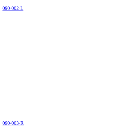
090-002-L
090-003-R