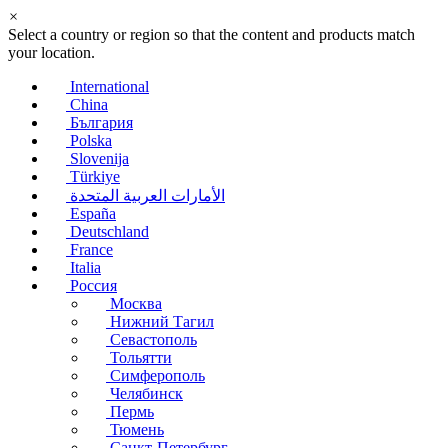
×
Select a country or region so that the content and products match
your location.
International
China
България
Polska
Slovenija
Türkiye
الأمارات العربية المتحدة
España
Deutschland
France
Italia
Россия
Москва
Нижний Тагил
Севастополь
Тольятти
Симферополь
Челябинск
Пермь
Тюмень
Санкт-Петербург