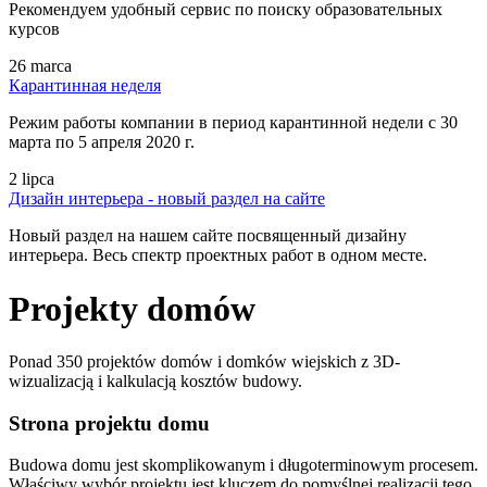
Рекомендуем удобный сервис по поиску образовательных
курсов
26 marca
Карантинная неделя
Режим работы компании в период карантинной недели c 30
марта по 5 апреля 2020 г.
2 lipca
Дизайн интерьера - новый раздел на сайте
Новый раздел на нашем сайте посвященный дизайну
интерьера. Весь спектр проектных работ в одном месте.
Projekty domów
Ponad 350 projektów domów i domków wiejskich z 3D-
wizualizacją i kalkulacją kosztów budowy.
Strona projektu domu
Budowa domu jest skomplikowanym i długoterminowym procesem.
Właściwy wybór projektu jest kluczem do pomyślnej realizacji tego