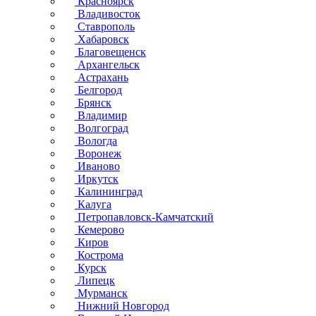
Красноярск
Владивосток
Ставрополь
Хабаровск
Благовещенск
Архангельск
Астрахань
Белгород
Брянск
Владимир
Волгоград
Вологда
Воронеж
Иваново
Иркутск
Калининград
Калуга
Петропавловск-Камчатский
Кемерово
Киров
Кострома
Курск
Липецк
Мурманск
Нижний Новгород