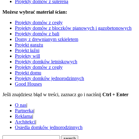
Projekty domów z sutereną
Możesz wybrać materiał ścian:
Projekty domów z cegły
Projekty domów z bloczków pianowych i gazobetonowych
Projekty domów z bali
Domy z drewnianym szkieletem
Projekt garażu
Projekt łaźni
Projekty will
Projekty domków letniskowych
Projekty domów z cegły
Projekt domu
Projekty domków jednorodzinnych
Good Houses
Jeśli znajdziesz błąd w treści, zaznacz go i naciśnij
Ctrl + Enter
O nas
|
Partnerką
|
Reklama
|
Architekci
|
Osiedla domków jednorodzinnych