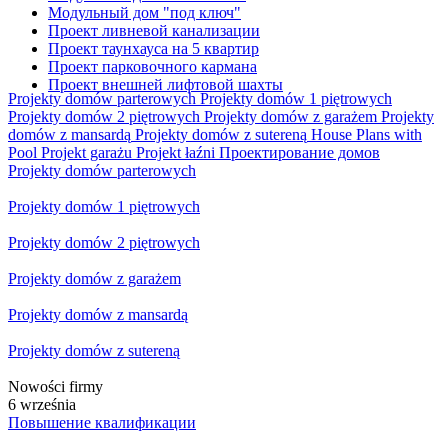
Модульный дом "под ключ"
Проект ливневой канализации
Проект таунхауса на 5 квартир
Проект парковочного кармана
Проект внешней лифтовой шахты
Projekty domów parterowych
Projekty domów 1 piętrowych
Projekty domów 2 piętrowych
Projekty domów z garażem
Projekty
domów z mansardą
Projekty domów z sutereną
House Plans with
Pool
Projekt garażu
Projekt łaźni
Проектирование домов
Projekty domów parterowych
Projekty domów 1 piętrowych
Projekty domów 2 piętrowych
Projekty domów z garażem
Projekty domów z mansardą
Projekty domów z sutereną
Nowości firmy
6 września
Повышение квалификации