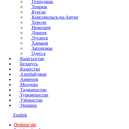
Геленджик
Темрюк
Курган
Комсомольск-на-Амуре
Херсон
Николаев
Донецк
Луганск
Харьков
Запорожье
Одесса
Кыргызстан
Беларусь
Казахстан
Азербайджан
Армения
Молдова
Таджикистан
Туркменистан
Узбекистан
Украина
English
Desktop site