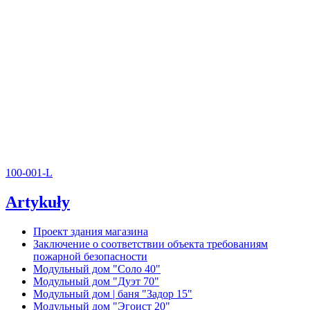
100-001-L
Artykuły
Проект здания магазина
Заключение о соответствии объекта требованиям
пожарной безопасности
Модульный дом "Соло 40"
Модульный дом "Дуэт 70"
Модульный дом | баня "Задор 15"
Модульный дом "Эгоист 20"