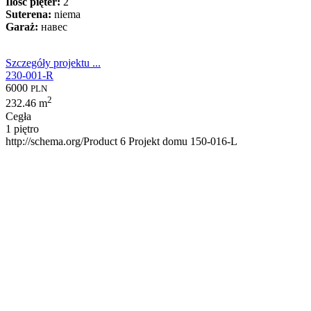
Ilość pięter:
2
Suterena:
niema
Garaż:
навес
Szczegóły projektu ...
230-001-R
6000
PLN
2
232.46 m
Cegła
1 piętro
http://schema.org/Product
6
Projekt domu 150-016-L