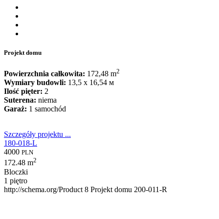
Projekt domu
2
Powierzchnia całkowita:
172,48 m
Wymiary budowli:
13,5 x 16,54 м
Ilość pięter:
2
Suterena:
niema
Garaż:
1 samochód
Szczegóły projektu ...
180-018-L
4000
PLN
2
172.48 m
Bloczki
1 piętro
http://schema.org/Product
8
Projekt domu 200-011-R