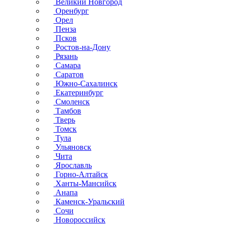
Великий Новгород
Оренбург
Орел
Пенза
Псков
Ростов-на-Дону
Рязань
Самара
Саратов
Южно-Сахалинск
Екатеринбург
Смоленск
Тамбов
Тверь
Томск
Тула
Ульяновск
Чита
Ярославль
Горно-Алтайск
Ханты-Мансийск
Анапа
Каменск-Уральский
Сочи
Новороссийск