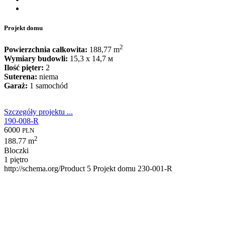
Projekt domu
2
Powierzchnia całkowita:
188,77 m
Wymiary budowli:
15,3 x 14,7 м
Ilość pięter:
2
Suterena:
niema
Garaż:
1 samochód
Szczegóły projektu ...
190-008-R
6000
PLN
2
188.77 m
Bloczki
1 piętro
http://schema.org/Product
5
Projekt domu 230-001-R