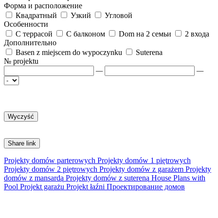
Форма и расположение
Квадратный
Узкий
Угловой
Особенности
С террасой
С балконом
Dom на 2 семьи
2 входа
Дополнительно
Basen z miejscem do wypoczynku
Suterena
№ projektu
—
—
Share link
Projekty domów parterowych
Projekty domów 1 piętrowych
Projekty domów 2 piętrowych
Projekty domów z garażem
Projekty
domów z mansardą
Projekty domów z sutereną
House Plans with
Pool
Projekt garażu
Projekt łaźni
Проектирование домов