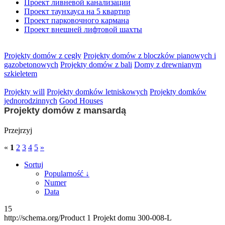
Проект ливневой канализации
Проект таунхауса на 5 квартир
Проект парковочного кармана
Проект внешней лифтовой шахты
Projekty domów z cegły
Projekty domów z bloczków pianowych i
gazobetonowych
Projekty domów z bali
Domy z drewnianym
szkieletem
Projekty will
Projekty domków letniskowych
Projekty domków
jednorodzinnych
Good Houses
Projekty domów z mansardą
Przejrzyj
«
1
2
3
4
5
»
Sortuj
Popularność ↓
Numer
Data
15
http://schema.org/Product
1
Projekt domu 300-008-L