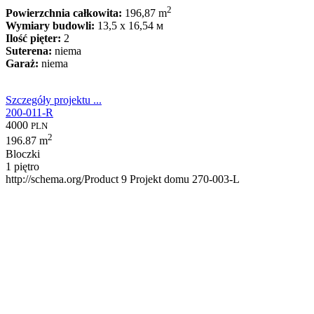
2
Powierzchnia całkowita:
196,87 m
Wymiary budowli:
13,5 x 16,54 м
Ilość pięter:
2
Suterena:
niema
Garaż:
niema
Szczegóły projektu ...
200-011-R
4000
PLN
2
196.87 m
Bloczki
1 piętro
http://schema.org/Product
9
Projekt domu 270-003-L