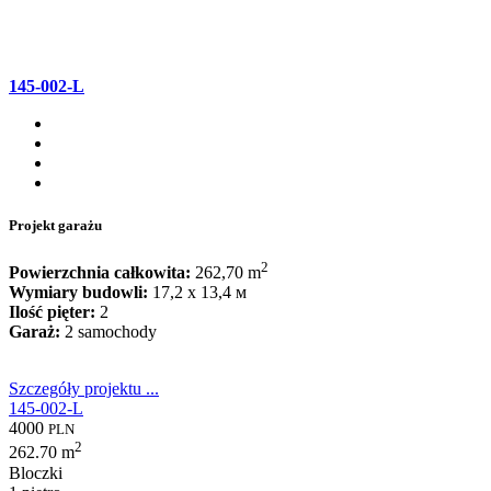
145-002-L
Projekt garażu
2
Powierzchnia całkowita:
262,70 m
Wymiary budowli:
17,2 x 13,4 м
Ilość pięter:
2
Garaż:
2 samochody
Szczegóły projektu ...
145-002-L
4000
PLN
2
262.70 m
Bloczki