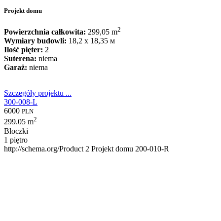
Projekt domu
2
Powierzchnia całkowita:
299,05 m
Wymiary budowli:
18,2 x 18,35 м
Ilość pięter:
2
Suterena:
niema
Garaż:
niema
Szczegóły projektu ...
300-008-L
6000
PLN
2
299.05 m
Bloczki
1 piętro
http://schema.org/Product
2
Projekt domu 200-010-R