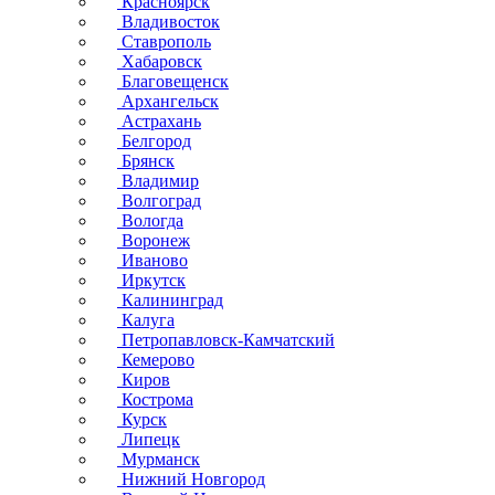
Красноярск
Владивосток
Ставрополь
Хабаровск
Благовещенск
Архангельск
Астрахань
Белгород
Брянск
Владимир
Волгоград
Вологда
Воронеж
Иваново
Иркутск
Калининград
Калуга
Петропавловск-Камчатский
Кемерово
Киров
Кострома
Курск
Липецк
Мурманск
Нижний Новгород