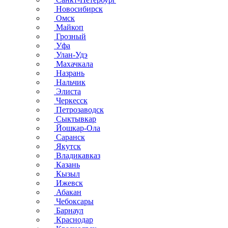
Новосибирск
Омск
Майкоп
Грозный
Уфа
Улан-Удэ
Махачкала
Назрань
Нальчик
Элиста
Черкесск
Петрозаводск
Сыктывкар
Йошкар-Ола
Саранск
Якутск
Владикавказ
Казань
Кызыл
Ижевск
Абакан
Чебоксары
Барнаул
Краснодар