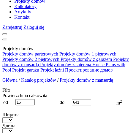
Projekty domów
Kalkulatory
Artykuły
Kontakt
Zarejestruj
Zaloguj się
Projekty domów
Projekty domów parterowych
Projekty domów 1 piętrowych
Projekty domów 2 piętrowych
Projekty domów z garażem
Projekty
domów z mansardą
Projekty domów z sutereną
House Plans with
Pool
Projekt garażu
Projekt łaźni
Проектирование домов
Główna
/
Katalog projektów
/
Projekty domów z mansardą
Filtr
Powierzchnia całkowita
2
od
do
m
Ширина
Длина