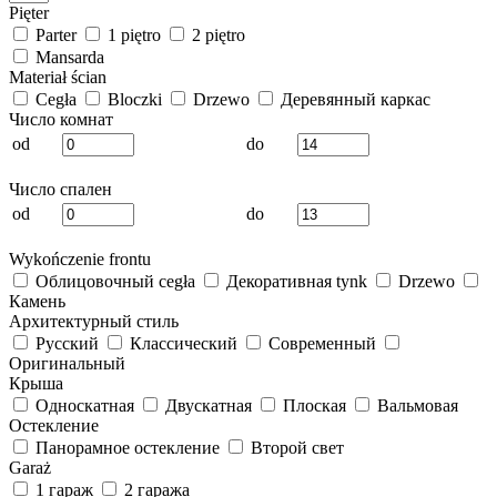
Pięter
Parter
1 piętro
2 piętro
Mansarda
Materiał ścian
Cegła
Bloczki
Drzewo
Деревянный каркас
Число комнат
od
do
Число спален
od
do
Wykończenie frontu
Облицовочный cegła
Декоративная tynk
Drzewo
Камень
Архитектурный стиль
Русский
Классический
Современный
Оригинальный
Крыша
Односкатная
Двускатная
Плоская
Вальмовая
Остекление
Панорамное остекление
Второй свет
Garaż
1 гараж
2 гаража