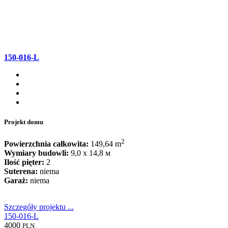
150-016-L
Projekt domu
2
Powierzchnia całkowita:
149,64 m
Wymiary budowli:
9,0 x 14,8 м
Ilość pięter:
2
Suterena:
niema
Garaż:
niema
Szczegóły projektu ...
150-016-L
4000
PLN