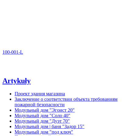
100-001-L
Artykuły
Проект здания магазина
Заключение о соответствии объекта требованиям
пожарной безопасности
Модульный дом "Эгоист 20"
Модульный дом "Соло 40"
Модульный дом "Дуэт 70"
Модульный дом | баня "Задор 15"
Модульный дом "под ключ"