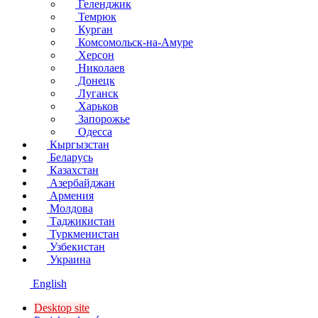
Геленджик
Темрюк
Курган
Комсомольск-на-Амуре
Херсон
Николаев
Донецк
Луганск
Харьков
Запорожье
Одесса
Кыргызстан
Беларусь
Казахстан
Азербайджан
Армения
Молдова
Таджикистан
Туркменистан
Узбекистан
Украина
English
Desktop site