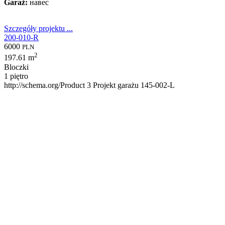
Garaż:
навес
Szczegóły projektu ...
200-010-R
6000
PLN
2
197.61 m
Bloczki
1 piętro
http://schema.org/Product
3
Projekt garażu 145-002-L