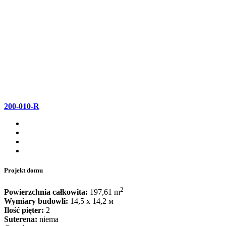
200-010-R
Projekt domu
2
Powierzchnia całkowita:
197,61 m
Wymiary budowli:
14,5 x 14,2 м
Ilość pięter:
2
Suterena:
niema