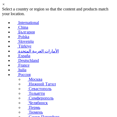
×
Select a country or region so that the content and products match
your location.
International
China
България
Polska
Slovenija
Türkiye
الأمارات العربية المتحدة
España
Deutschland
France
Italia
Россия
Москва
Нижний Тагил
Севастополь
Тольятти
Симферополь
Челябинск
Пермь
Тюмень
Санкт-Петербург