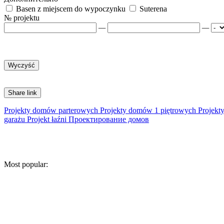
Basen z miejscem do wypoczynku
Suterena
№ projektu
—
—
Share link
Projekty domów parterowych
Projekty domów 1 piętrowych
Projekt
garażu
Projekt łaźni
Проектирование домов
Most popular: