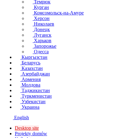
Темрюк
Курган
Комсомольск-на-Амуре
Херсон
Николаев
Донецк
Луганск
Харьков
Запорожье
Одесса
Кыргызстан
Беларусь
Казахстан
Азербайджан
Армения
Молдова
Таджикистан
Туркменистан
Узбекистан
Украина
English
Desktop site
Projekty domów