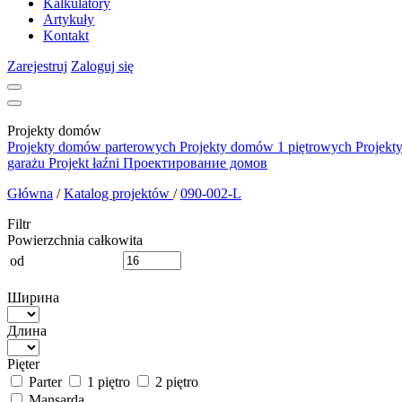
Kalkulatory
Artykuły
Kontakt
Zarejestruj
Zaloguj się
Projekty domów
Projekty domów parterowych
Projekty domów 1 piętrowych
Projekt
garażu
Projekt łaźni
Проектирование домов
Główna
/
Katalog projektów
/
090-002-L
Filtr
Powierzchnia całkowita
od
Ширина
Длина
Pięter
Parter
1 piętro
2 piętro
Mansarda