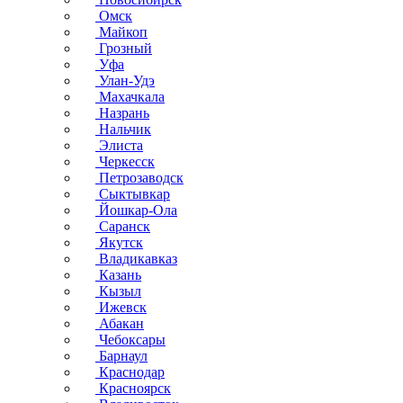
Омск
Майкоп
Грозный
Уфа
Улан-Удэ
Махачкала
Назрань
Нальчик
Элиста
Черкесск
Петрозаводск
Сыктывкар
Йошкар-Ола
Саранск
Якутск
Владикавказ
Казань
Кызыл
Ижевск
Абакан
Чебоксары
Барнаул
Краснодар
Красноярск