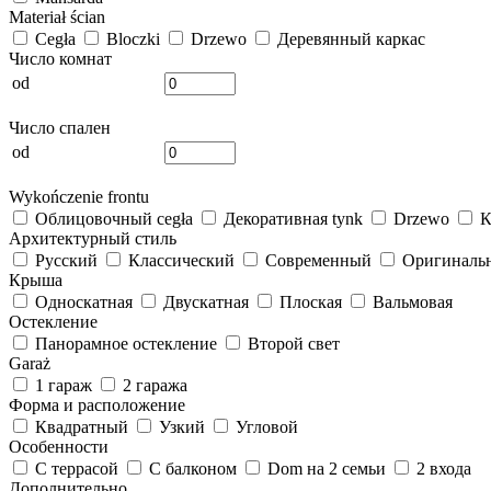
Materiał ścian
Cegła
Bloczki
Drzewo
Деревянный каркас
Число комнат
od
Число спален
od
Wykończenie frontu
Облицовочный cegła
Декоративная tynk
Drzewo
К
Архитектурный стиль
Русский
Классический
Современный
Оригиналь
Крыша
Односкатная
Двускатная
Плоская
Вальмовая
Остекление
Панорамное остекление
Второй свет
Garaż
1 гараж
2 гаража
Форма и расположение
Квадратный
Узкий
Угловой
Особенности
С террасой
С балконом
Dom на 2 семьи
2 входа
Дополнительно