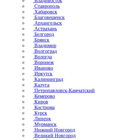
Владивосток
Ставрополь
Хабаровск
Благовещенск
Архангельск
Астрахань
Белгород
Брянск
Владимир
Волгоград
Вологда
Воронеж
Иваново
Иркутск
Калининград
Калуга
Петропавловск-Камчатский
Кемерово
Киров
Кострома
Курск
Липецк
Мурманск
Нижний Новгород
Великий Новгород