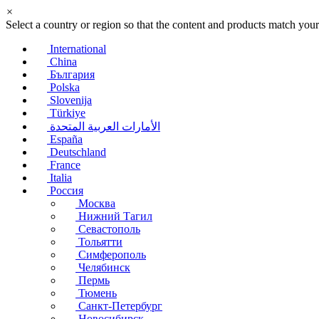
×
Select a country or region so that the content and products match your
International
China
България
Polska
Slovenija
Türkiye
الأمارات العربية المتحدة
España
Deutschland
France
Italia
Россия
Москва
Нижний Тагил
Севастополь
Тольятти
Симферополь
Челябинск
Пермь
Тюмень
Санкт-Петербург
Новосибирск