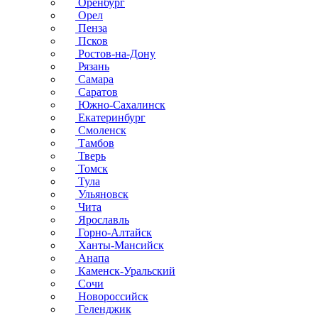
Оренбург
Орел
Пенза
Псков
Ростов-на-Дону
Рязань
Самара
Саратов
Южно-Сахалинск
Екатеринбург
Смоленск
Тамбов
Тверь
Томск
Тула
Ульяновск
Чита
Ярославль
Горно-Алтайск
Ханты-Мансийск
Анапа
Каменск-Уральский
Сочи
Новороссийск
Геленджик