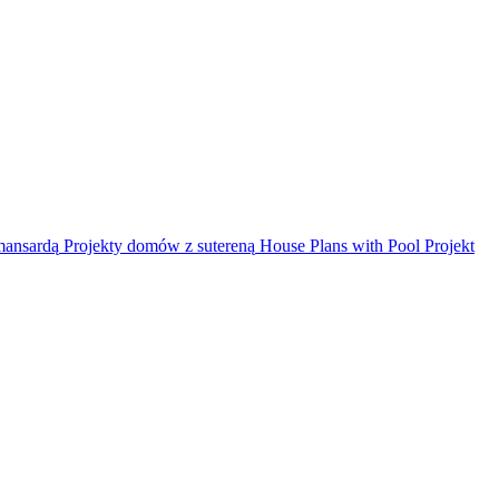
mansardą
Projekty domów z sutereną
House Plans with Pool
Projekt