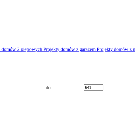
y domów 2 piętrowych
Projekty domów z garażem
Projekty domów z 
do