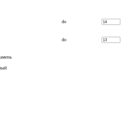
do
do
амень
ный