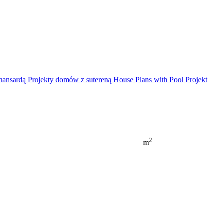
mansardą
Projekty domów z sutereną
House Plans with Pool
Projekt
2
m