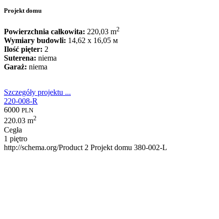
Projekt domu
2
Powierzchnia całkowita:
220,03 m
Wymiary budowli:
14,62 x 16,05 м
Ilość pięter:
2
Suterena:
niema
Garaż:
niema
Szczegóły projektu ...
220-008-R
6000
PLN
2
220.03 m
Cegła
1 piętro
http://schema.org/Product
2
Projekt domu 380-002-L