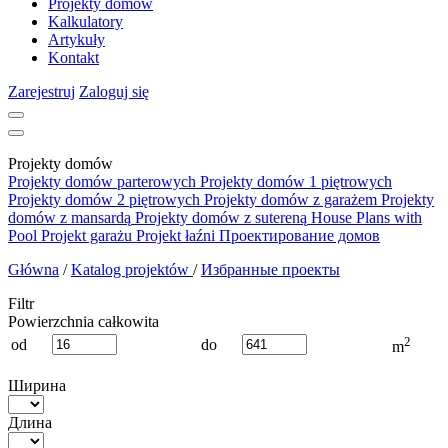
Projekty domów
Kalkulatory
Artykuły
Kontakt
Zarejestruj
Zaloguj się
Projekty domów
Projekty domów parterowych
Projekty domów 1 piętrowych
Projekty domów 2 piętrowych
Projekty domów z garażem
Projekty
domów z mansardą
Projekty domów z sutereną
House Plans with
Pool
Projekt garażu
Projekt łaźni
Проектирование домов
Główna
/
Katalog projektów
/
Избранные проекты
Filtr
Powierzchnia całkowita
2
od
do
m
Ширина
Длина