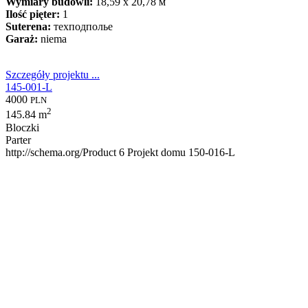
Wymiary budowli:
18,59 x 20,78 м
Ilość pięter:
1
Suterena:
техподполье
Garaż:
niema
Szczegóły projektu ...
145-001-L
4000
PLN
2
145.84 m
Bloczki
Parter
http://schema.org/Product
6
Projekt domu 150-016-L