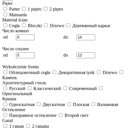
Pięter
Parter
1 piętro
2 piętro
Mansarda
Materiał ścian
Cegła
Bloczki
Drzewo
Деревянный каркас
Число комнат
od
do
Число спален
od
do
Wykończenie frontu
Облицовочный cegła
Декоративная tynk
Drzewo
Камень
Архитектурный стиль
Русский
Классический
Современный
Оригинальный
Крыша
Односкатная
Двускатная
Плоская
Вальмовая
Остекление
Панорамное остекление
Второй свет
Garaż
1 гараж
2 гаража