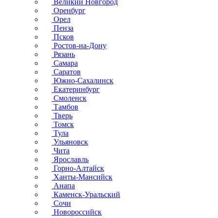
Великий Новгород
Оренбург
Орел
Пенза
Псков
Ростов-на-Дону
Рязань
Самара
Саратов
Южно-Сахалинск
Екатеринбург
Смоленск
Тамбов
Тверь
Томск
Тула
Ульяновск
Чита
Ярославль
Горно-Алтайск
Ханты-Мансийск
Анапа
Каменск-Уральский
Сочи
Новороссийск