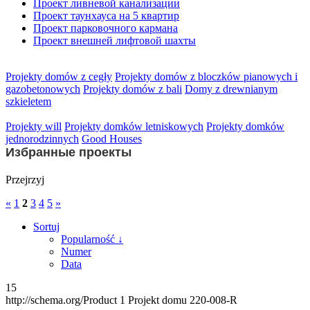
Проект ливневой канализации
Проект таунхауса на 5 квартир
Проект парковочного кармана
Проект внешней лифтовой шахты
Projekty domów z cegły
Projekty domów z bloczków pianowych i
gazobetonowych
Projekty domów z bali
Domy z drewnianym
szkieletem
Projekty will
Projekty domków letniskowych
Projekty domków
jednorodzinnych
Good Houses
Избранные проекты
Przejrzyj
«
1
2
3
4
5
»
Sortuj
Popularność ↓
Numer
Data
15
http://schema.org/Product
1
Projekt domu 220-008-R