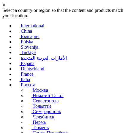
×
Select a country or region so that the content and products match
your location.
International
China
България
Polska
Slovenija
Türkiye
الأمارات العربية المتحدة
España
Deutschland
France
Italia
Россия
Москва
Нижний Тагил
Севастополь
Тольятти
Симферополь
Челябинск
Пермь
Тюмень
Санкт-Петербург