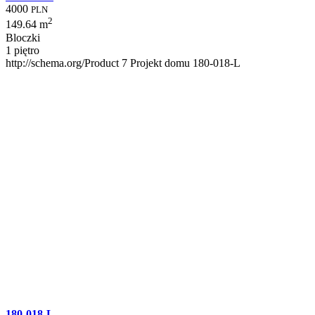
4000
PLN
2
149.64 m
Bloczki
1 piętro
http://schema.org/Product
7
Projekt domu 180-018-L
180-018-L