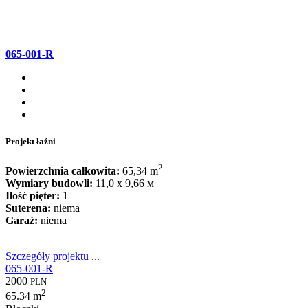
065-001-R
Projekt łaźni
2
Powierzchnia całkowita:
65,34 m
Wymiary budowli:
11,0 x 9,66 м
Ilość pięter:
1
Suterena:
niema
Garaż:
niema
Szczegóły projektu ...
065-001-R
2000
PLN
2
65.34 m