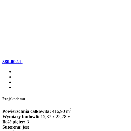
380-002-L
Projekt domu
2
Powierzchnia całkowita:
416,90 m
Wymiary budowli:
15,37 x 22,78 м
Ilość pięter:
3
Suterena:
jest