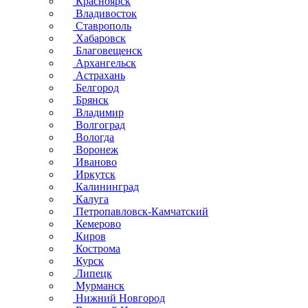
Красноярск
Владивосток
Ставрополь
Хабаровск
Благовещенск
Архангельск
Астрахань
Белгород
Брянск
Владимир
Волгоград
Вологда
Воронеж
Иваново
Иркутск
Калининград
Калуга
Петропавловск-Камчатский
Кемерово
Киров
Кострома
Курск
Липецк
Мурманск
Нижний Новгород