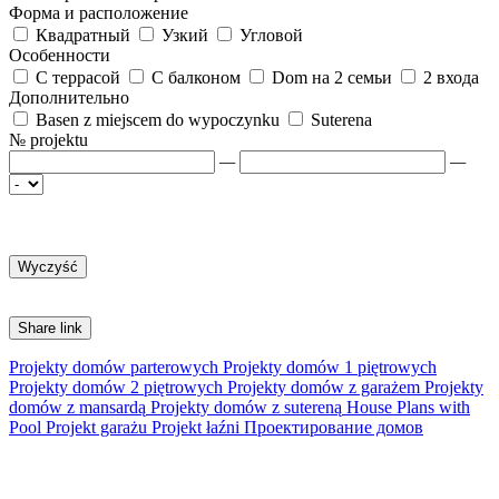
Форма и расположение
Квадратный
Узкий
Угловой
Особенности
С террасой
С балконом
Dom на 2 семьи
2 входа
Дополнительно
Basen z miejscem do wypoczynku
Suterena
№ projektu
—
—
Share link
Projekty domów parterowych
Projekty domów 1 piętrowych
Projekty domów 2 piętrowych
Projekty domów z garażem
Projekty
domów z mansardą
Projekty domów z sutereną
House Plans with
Pool
Projekt garażu
Projekt łaźni
Проектирование домов