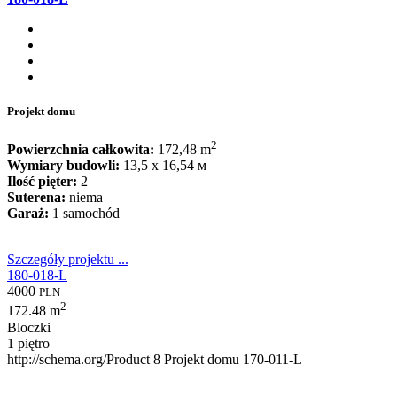
Projekt domu
2
Powierzchnia całkowita:
172,48 m
Wymiary budowli:
13,5 x 16,54 м
Ilość pięter:
2
Suterena:
niema
Garaż:
1 samochód
Szczegóły projektu ...
180-018-L
4000
PLN
2
172.48 m
Bloczki
1 piętro
http://schema.org/Product
8
Projekt domu 170-011-L