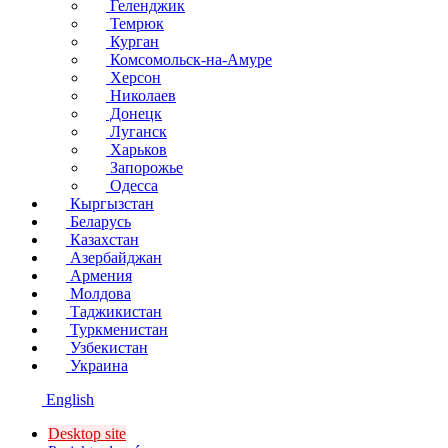
Геленджик
Темрюк
Курган
Комсомольск-на-Амуре
Херсон
Николаев
Донецк
Луганск
Харьков
Запорожье
Одесса
Кыргызстан
Беларусь
Казахстан
Азербайджан
Армения
Молдова
Таджикистан
Туркменистан
Узбекистан
Украина
English
Desktop site