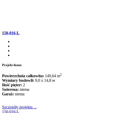
150-016-L
Projekt domu
2
Powierzchnia całkowita:
149,64 m
Wymiary budowli:
9,0 x 14,8 м
Ilość pięter:
2
Suterena:
niema
Garaż:
niema
Szczegóły projektu ...
150-016-L