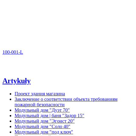
100-001-L
Artykuły
Проект здания магазина
Заключение о соответствии объекта требованиям
пожарной безопасности
Модульный дом "Дуэт 70"
Модульный дом | баня "Задор 15"
Модульный дом "Эгоист 20"
Модульный дом "Соло 40"
Модульный дом "под ключ"