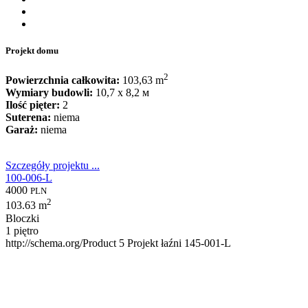
Projekt domu
2
Powierzchnia całkowita:
103,63 m
Wymiary budowli:
10,7 x 8,2 м
Ilość pięter:
2
Suterena:
niema
Garaż:
niema
Szczegóły projektu ...
100-006-L
4000
PLN
2
103.63 m
Bloczki
1 piętro
http://schema.org/Product
5
Projekt łaźni 145-001-L