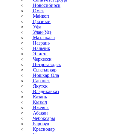
Новосибирск
Омск
Майкоп
Грозный
Уфа
Улан-Удэ
Махачкала
Назрань
Нальчик
Элиста
Черкесск
Петрозаводск
Сыктывкар
Йошкар-Ола
Саранск
Якутск
Владикавказ
Казань
Кызыл
Ижевск
Абакан
Чебоксары
Барнаул
Краснодар