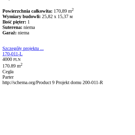
2
Powierzchnia całkowita:
170,89 m
Wymiary budowli:
25,82 x 15,37 м
Ilość pięter:
1
Suterena:
niema
Garaż:
niema
Szczegóły projektu ...
170-011-L
4000
PLN
2
170.89 m
Cegła
Parter
http://schema.org/Product
9
Projekt domu 200-011-R