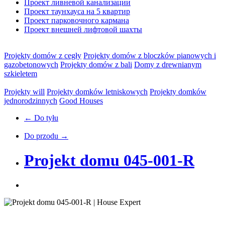
Проект ливневой канализации
Проект таунхауса на 5 квартир
Проект парковочного кармана
Проект внешней лифтовой шахты
Projekty domów z cegły
Projekty domów z bloczków pianowych i
gazobetonowych
Projekty domów z bali
Domy z drewnianym
szkieletem
Projekty will
Projekty domków letniskowych
Projekty domków
jednorodzinnych
Good Houses
← Do tyłu
Do przodu →
Projekt domu 045-001-R