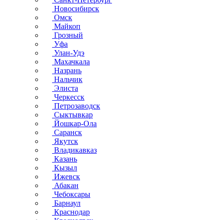
Новосибирск
Омск
Майкоп
Грозный
Уфа
Улан-Удэ
Махачкала
Назрань
Нальчик
Элиста
Черкесск
Петрозаводск
Сыктывкар
Йошкар-Ола
Саранск
Якутск
Владикавказ
Казань
Кызыл
Ижевск
Абакан
Чебоксары
Барнаул
Краснодар