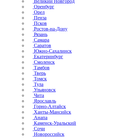
Великий Новгород
Оренбург
Орел
Пенза
Псков
Ростов-на-Дону
Рязань
Самара
Саратов
Южно-Сахалинск
Екатеринбург
Смоленск
Тамбов
Тверь
Томск
Тула
Ульяновск
Чита
Ярославль
Горно-Алтайск
Ханты-Мансийск
Анапа
Каменск-Уральский
Сочи
Новороссийск