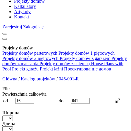
Projekty domów
Kalkulatory
Artykuły
Kontakt
Zarejestruj
Zaloguj się
Projekty domów
Projekty domów parterowych
Projekty domów 1 piętrowych
Projekty domów 2 piętrowych
Projekty domów z garażem
Projekty
domów z mansardą
Projekty domów z sutereną
House Plans with
Pool
Projekt garażu
Projekt łaźni
Проектирование домов
Główna
/
Katalog projektów
/
045-001-R
Filtr
Powierzchnia całkowita
2
od
do
m
Ширина
Длина