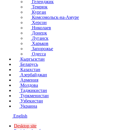
Геленджик
Темрюк
Курган
Комсомольск-на-Амуре
Херсон
Николаев
Донецк
Луганск
Харьков
Запорожье
Одесса
Кыргызстан
Беларусь
Казахстан
Азербайджан
Армения
Молдова
Таджикистан
Туркменистан
Узбекистан
Украина
English
Desktop site