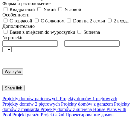
Форма и расположение
Квадратный
Узкий
Угловой
Особенности
С террасой
С балконом
Dom на 2 семьи
2 входа
Дополнительно
Basen z miejscem do wypoczynku
Suterena
№ projektu
—
—
Share link
Projekty domów parterowych
Projekty domów 1 piętrowych
Projekty domów 2 piętrowych
Projekty domów z garażem
Projekty
domów z mansardą
Projekty domów z sutereną
House Plans with
Pool
Projekt garażu
Projekt łaźni
Проектирование домов