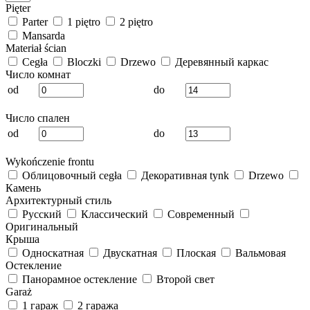
Pięter
Parter
1 piętro
2 piętro
Mansarda
Materiał ścian
Cegła
Bloczki
Drzewo
Деревянный каркас
Число комнат
od
do
Число спален
od
do
Wykończenie frontu
Облицовочный cegła
Декоративная tynk
Drzewo
Камень
Архитектурный стиль
Русский
Классический
Современный
Оригинальный
Крыша
Односкатная
Двускатная
Плоская
Вальмовая
Остекление
Панорамное остекление
Второй свет
Garaż
1 гараж
2 гаража