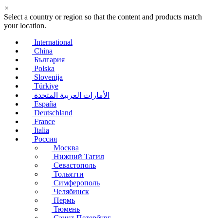
×
Select a country or region so that the content and products match
your location.
International
China
България
Polska
Slovenija
Türkiye
الأمارات العربية المتحدة
España
Deutschland
France
Italia
Россия
Москва
Нижний Тагил
Севастополь
Тольятти
Симферополь
Челябинск
Пермь
Тюмень
Санкт-Петербург