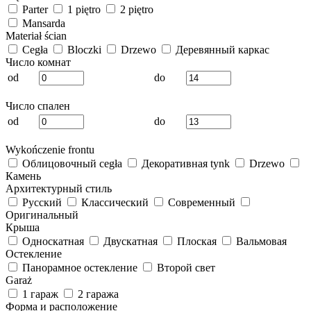
Parter
1 piętro
2 piętro
Mansarda
Materiał ścian
Cegła
Bloczki
Drzewo
Деревянный каркас
Число комнат
od
do
Число спален
od
do
Wykończenie frontu
Облицовочный cegła
Декоративная tynk
Drzewo
Камень
Архитектурный стиль
Русский
Классический
Современный
Оригинальный
Крыша
Односкатная
Двускатная
Плоская
Вальмовая
Остекление
Панорамное остекление
Второй свет
Garaż
1 гараж
2 гаража
Форма и расположение