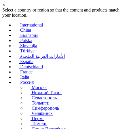
×
Select a country or region so that the content and products match
your location.
International
China
България
Polska
Slovenija
Türkiye
الأمارات العربية المتحدة
España
Deutschland
France
Italia
Россия
Москва
Нижний Тагил
Севастополь
Тольятти
Симферополь
Челябинск
Пермь
Тюмень
Санкт-Петербург