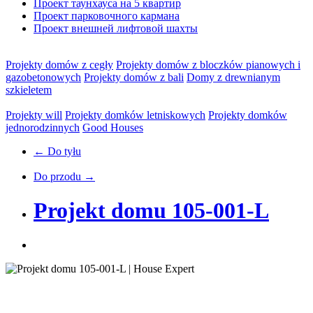
Проект таунхауса на 5 квартир
Проект парковочного кармана
Проект внешней лифтовой шахты
Projekty domów z cegły
Projekty domów z bloczków pianowych i
gazobetonowych
Projekty domów z bali
Domy z drewnianym
szkieletem
Projekty will
Projekty domków letniskowych
Projekty domków
jednorodzinnych
Good Houses
← Do tyłu
Do przodu →
Projekt domu 105-001-L