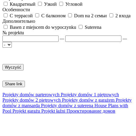
Квадратный
Узкий
Угловой
Особенности
С террасой
С балконом
Dom на 2 семьи
2 входа
Дополнительно
Basen z miejscem do wypoczynku
Suterena
№ projektu
—
—
Share link
Projekty domów parterowych
Projekty domów 1 piętrowych
Projekty domów 2 piętrowych
Projekty domów z garażem
Projekty
domów z mansardą
Projekty domów z sutereną
House Plans with
Pool
Projekt garażu
Projekt łaźni
Проектирование домов