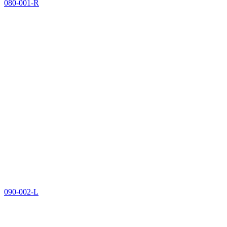
080-001-R
090-002-L