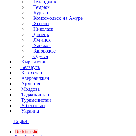
Геленджик
Темрюк
Курган
Комсомольск-на-Амуре
Херсон
Николаев
Донецк
Луганск
Харьков
Запорожье
Одесса
Кыргызстан
Беларусь
Казахстан
Азербайджан
Армения
Молдова
Таджикистан
Туркменистан
Узбекистан
Украина
English
Desktop site