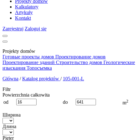
Projekty domów
Kalkulatory
Artykuły
Kontakt
Zarejestruj
Zaloguj się
Projekty domów
Готовые проекты домов
Проектирование домов
Проектирование зданий
Строительство домов
Геологические
изыскания
Топосъемка
Główna
/
Katalog projektów
/
105-001-L
Filtr
Powierzchnia całkowita
2
od
do
m
Ширина
Длина
Pięter