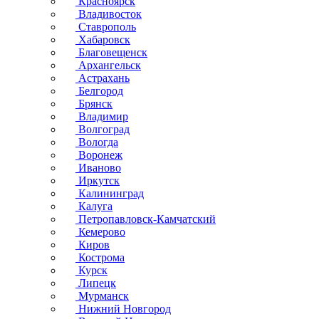
Красноярск
Владивосток
Ставрополь
Хабаровск
Благовещенск
Архангельск
Астрахань
Белгород
Брянск
Владимир
Волгоград
Вологда
Воронеж
Иваново
Иркутск
Калининград
Калуга
Петропавловск-Камчатский
Кемерово
Киров
Кострома
Курск
Липецк
Мурманск
Нижний Новгород