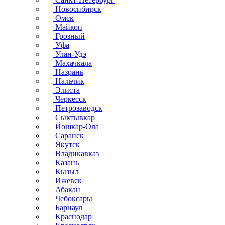
Новосибирск
Омск
Майкоп
Грозный
Уфа
Улан-Удэ
Махачкала
Назрань
Нальчик
Элиста
Черкесск
Петрозаводск
Сыктывкар
Йошкар-Ола
Саранск
Якутск
Владикавказ
Казань
Кызыл
Ижевск
Абакан
Чебоксары
Барнаул
Краснодар