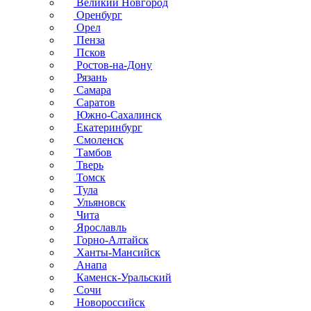
Великий Новгород
Оренбург
Орел
Пенза
Псков
Ростов-на-Дону
Рязань
Самара
Саратов
Южно-Сахалинск
Екатеринбург
Смоленск
Тамбов
Тверь
Томск
Тула
Ульяновск
Чита
Ярославль
Горно-Алтайск
Ханты-Мансийск
Анапа
Каменск-Уральский
Сочи
Новороссийск