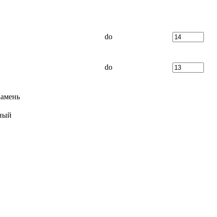
do
do
амень
ный