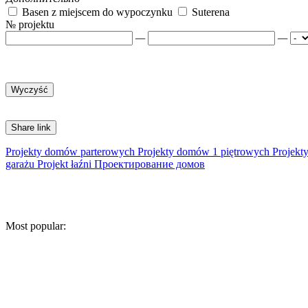
Basen z miejscem do wypoczynku
Suterena
№ projektu
—
—
Share link
Projekty domów parterowych
Projekty domów 1 piętrowych
Projekt
garażu
Projekt łaźni
Проектирование домов
Most popular: