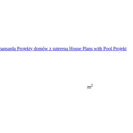
mansardą
Projekty domów z sutereną
House Plans with Pool
Projekt
2
m