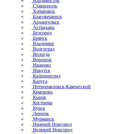
Владивосток
Ставрополь
Хабаровск
Благовещенск
Архангельск
Астрахань
Белгород
Брянск
Владимир
Волгоград
Вологда
Воронеж
Иваново
Иркутск
Калининград
Калуга
Петропавловск-Камчатский
Кемерово
Киров
Кострома
Курск
Липецк
Мурманск
Нижний Новгород
Великий Новгород