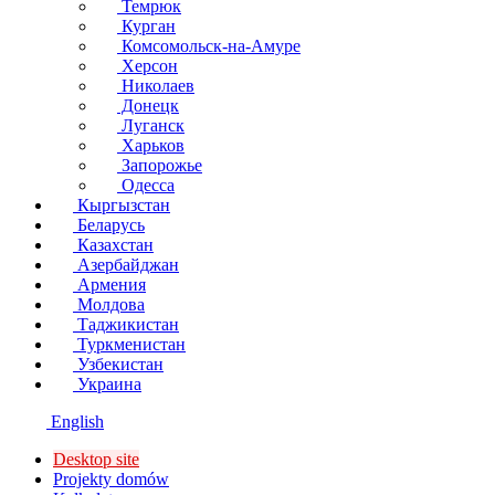
Темрюк
Курган
Комсомольск-на-Амуре
Херсон
Николаев
Донецк
Луганск
Харьков
Запорожье
Одесса
Кыргызстан
Беларусь
Казахстан
Азербайджан
Армения
Молдова
Таджикистан
Туркменистан
Узбекистан
Украина
English
Desktop site
Projekty domów