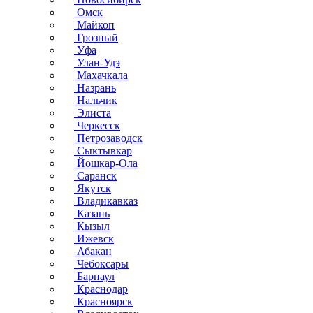
Омск
Майкоп
Грозный
Уфа
Улан-Удэ
Махачкала
Назрань
Нальчик
Элиста
Черкесск
Петрозаводск
Сыктывкар
Йошкар-Ола
Саранск
Якутск
Владикавказ
Казань
Кызыл
Ижевск
Абакан
Чебоксары
Барнаул
Краснодар
Красноярск