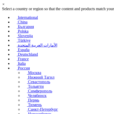
×
Select a country or region so that the content and products match your
International
China
България
Polska
Slovenija
Türkiye
الأمارات العربية المتحدة
España
Deutschland
France
Italia
Россия
Москва
Нижний Тагил
Севастополь
Тольятти
Симферополь
Челябинск
Пермь
Тюмень
Санкт-Петербург
Новосибирск