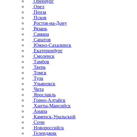
Оренбург
Орел
Пенза
Псков
Ростов-на-Дону
Рязань
Самара
Саратов
Южно-Сахалинск
Екатеринбург
Смоленск
Тамбов
Тверь
Томск
Тула
Ульяновск
Чита
Ярославль
Горно-Алтайск
Ханты-Мансийск
Анапа
Каменск-Уральский
Сочи
Новороссийск
Геленджик