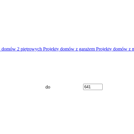
y domów 2 piętrowych
Projekty domów z garażem
Projekty domów z 
do