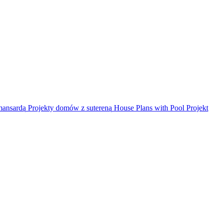
mansardą
Projekty domów z sutereną
House Plans with Pool
Projekt