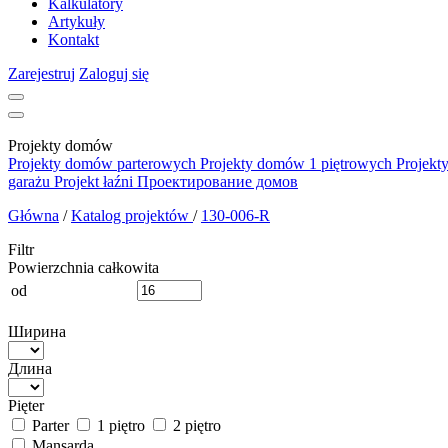
Kalkulatory
Artykuły
Kontakt
Zarejestruj
Zaloguj się
Projekty domów
Projekty domów parterowych
Projekty domów 1 piętrowych
Projekt
garażu
Projekt łaźni
Проектирование домов
Główna
/
Katalog projektów
/
130-006-R
Filtr
Powierzchnia całkowita
od
Ширина
Длина
Pięter
Parter
1 piętro
2 piętro
Mansarda