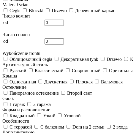
Materiał ścian
Cegła
Bloczki
Drzewo
Деревянный каркас
Число комнат
od
Число спален
od
Wykończenie frontu
Облицовочный cegła
Декоративная tynk
Drzewo
К
Архитектурный стиль
Русский
Классический
Современный
Оригиналь
Крыша
Односкатная
Двускатная
Плоская
Вальмовая
Остекление
Панорамное остекление
Второй свет
Garaż
1 гараж
2 гаража
Форма и расположение
Квадратный
Узкий
Угловой
Особенности
С террасой
С балконом
Dom на 2 семьи
2 входа
Дополнительно