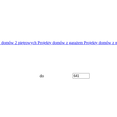
y domów 2 piętrowych
Projekty domów z garażem
Projekty domów z 
do