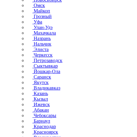
Омск
Майкоп
Грозный
Уфа
Улан-Удэ
Махачкала
Назрань
Нальчик
Элиста
Черкесск
Петрозаводск
Сыктывкар
Йошкар-Ола
Саранск
Якутск
Владикавказ
Казань
Кызыл
Ижевск
Абакан
Чебоксары
Барнаул
Краснодар
Красноярск