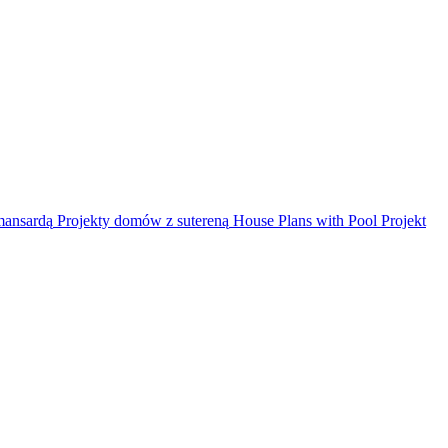
mansardą
Projekty domów z sutereną
House Plans with Pool
Projekt