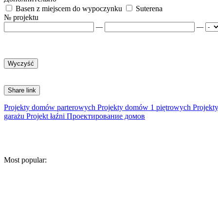
Basen z miejscem do wypoczynku
Suterena
№ projektu
—
—
Share link
Projekty domów parterowych
Projekty domów 1 piętrowych
Projekt
garażu
Projekt łaźni
Проектирование домов
Most popular: