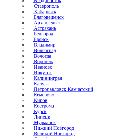
Владивосток
Ставрополь
Хабаровск
Благовещенск
Архангельск
Астрахань
Белгород
Брянск
Владимир
Волгоград
Вологда
Воронеж
Иваново
Иркутск
Калининград
Калуга
Петропавловск-Камчатский
Кемерово
Киров
Кострома
Курск
Липецк
Мурманск
Нижний Новгород
Великий Новгород