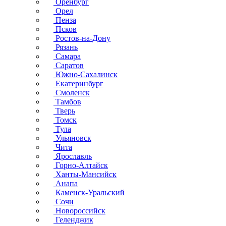
Оренбург
Орел
Пенза
Псков
Ростов-на-Дону
Рязань
Самара
Саратов
Южно-Сахалинск
Екатеринбург
Смоленск
Тамбов
Тверь
Томск
Тула
Ульяновск
Чита
Ярославль
Горно-Алтайск
Ханты-Мансийск
Анапа
Каменск-Уральский
Сочи
Новороссийск
Геленджик