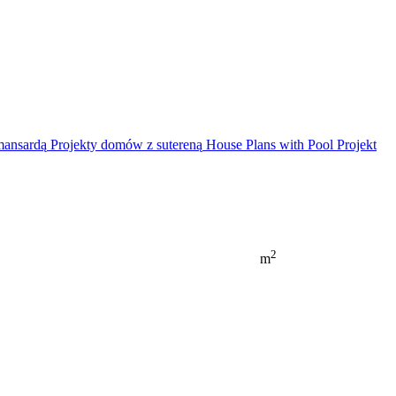
mansardą
Projekty domów z sutereną
House Plans with Pool
Projekt
2
m