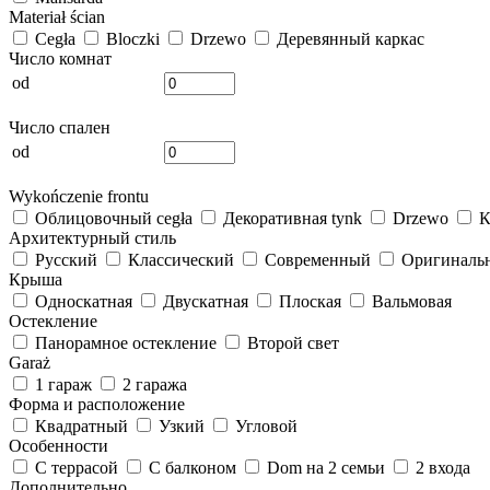
Materiał ścian
Cegła
Bloczki
Drzewo
Деревянный каркас
Число комнат
od
Число спален
od
Wykończenie frontu
Облицовочный cegła
Декоративная tynk
Drzewo
К
Архитектурный стиль
Русский
Классический
Современный
Оригиналь
Крыша
Односкатная
Двускатная
Плоская
Вальмовая
Остекление
Панорамное остекление
Второй свет
Garaż
1 гараж
2 гаража
Форма и расположение
Квадратный
Узкий
Угловой
Особенности
С террасой
С балконом
Dom на 2 семьи
2 входа
Дополнительно