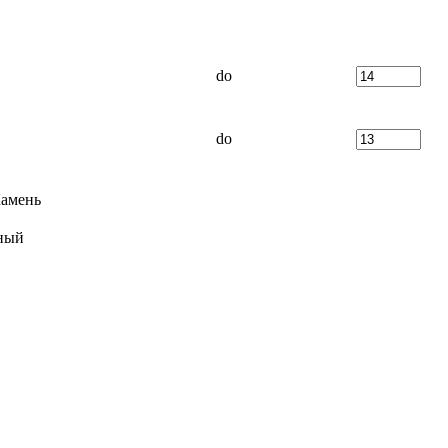
do
do
амень
ный