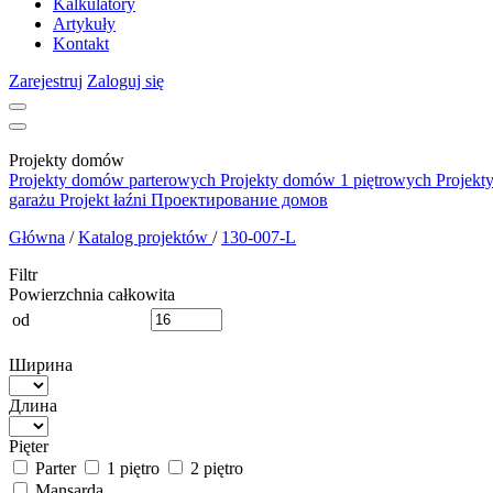
Kalkulatory
Artykuły
Kontakt
Zarejestruj
Zaloguj się
Projekty domów
Projekty domów parterowych
Projekty domów 1 piętrowych
Projekt
garażu
Projekt łaźni
Проектирование домов
Główna
/
Katalog projektów
/
130-007-L
Filtr
Powierzchnia całkowita
od
Ширина
Длина
Pięter
Parter
1 piętro
2 piętro
Mansarda