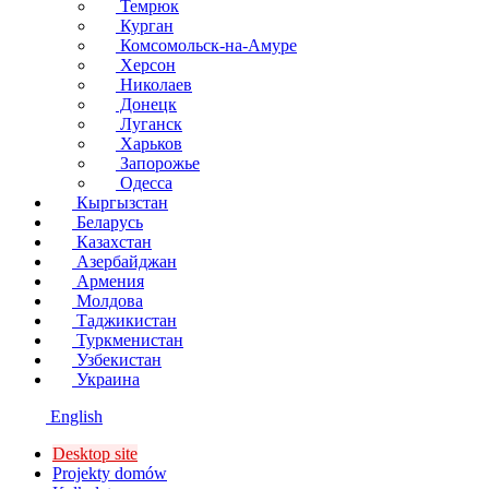
Темрюк
Курган
Комсомольск-на-Амуре
Херсон
Николаев
Донецк
Луганск
Харьков
Запорожье
Одесса
Кыргызстан
Беларусь
Казахстан
Азербайджан
Армения
Молдова
Таджикистан
Туркменистан
Узбекистан
Украина
English
Desktop site
Projekty domów