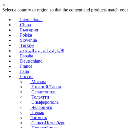
×
Select a country or region so that the content and products match your
International
China
България
Polska
Slovenija
Türkiye
الأمارات العربية المتحدة
España
Deutschland
France
Italia
Россия
Москва
Нижний Тагил
Севастополь
Тольятти
Симферополь
Челябинск
Пермь
Тюмень
Санкт-Петербург
Новосибирск