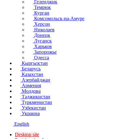
Геленджик
Темрюк
Курган
Комсомольск-на-Амуре
Херсон
Николаев
Донецк
Луганск
Харьков
Запорожье
Одесса
Кыргызстан
Беларусь
Казахстан
Азербайджан
Армения
Молдова
Таджикистан
Туркменистан
Узбекистан
Украина
English
Desktop site