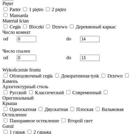
Pięter
Parter
1 piętro
2 piętro
Mansarda
Materiał ścian
Cegła
Bloczki
Drzewo
Деревянный каркас
Число комнат
od
do
Число спален
od
do
Wykończenie frontu
Облицовочный cegła
Декоративная tynk
Drzewo
Камень
Архитектурный стиль
Русский
Классический
Современный
Оригинальный
Крыша
Односкатная
Двускатная
Плоская
Вальмовая
Остекление
Панорамное остекление
Второй свет
Garaż
1 гараж
2 гаража