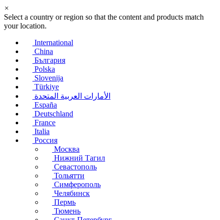
×
Select a country or region so that the content and products match
your location.
International
China
България
Polska
Slovenija
Türkiye
الأمارات العربية المتحدة
España
Deutschland
France
Italia
Россия
Москва
Нижний Тагил
Севастополь
Тольятти
Симферополь
Челябинск
Пермь
Тюмень
Санкт-Петербург