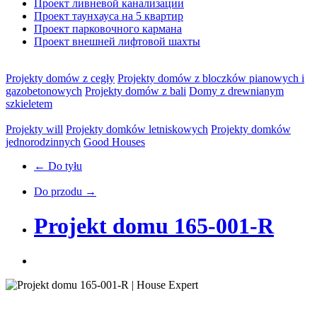
Проект ливневой канализации
Проект таунхауса на 5 квартир
Проект парковочного кармана
Проект внешней лифтовой шахты
Projekty domów z cegły
Projekty domów z bloczków pianowych i
gazobetonowych
Projekty domów z bali
Domy z drewnianym
szkieletem
Projekty will
Projekty domków letniskowych
Projekty domków
jednorodzinnych
Good Houses
← Do tyłu
Do przodu →
Projekt domu 165-001-R