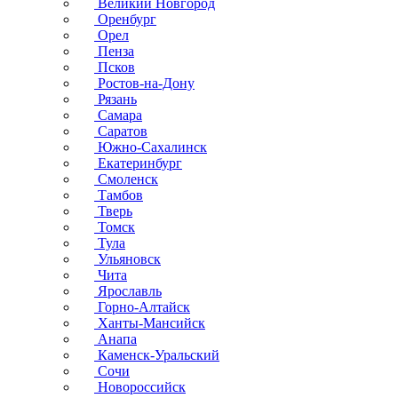
Великий Новгород
Оренбург
Орел
Пенза
Псков
Ростов-на-Дону
Рязань
Самара
Саратов
Южно-Сахалинск
Екатеринбург
Смоленск
Тамбов
Тверь
Томск
Тула
Ульяновск
Чита
Ярославль
Горно-Алтайск
Ханты-Мансийск
Анапа
Каменск-Уральский
Сочи
Новороссийск