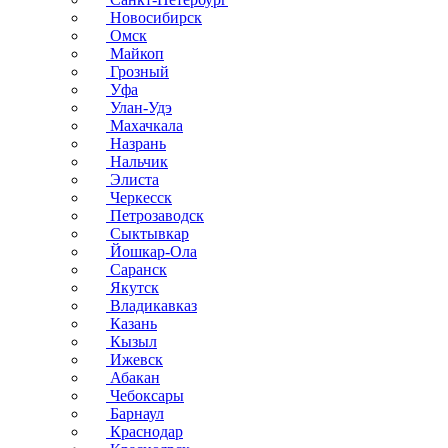
Новосибирск
Омск
Майкоп
Грозный
Уфа
Улан-Удэ
Махачкала
Назрань
Нальчик
Элиста
Черкесск
Петрозаводск
Сыктывкар
Йошкар-Ола
Саранск
Якутск
Владикавказ
Казань
Кызыл
Ижевск
Абакан
Чебоксары
Барнаул
Краснодар