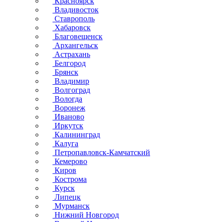
Красноярск
Владивосток
Ставрополь
Хабаровск
Благовещенск
Архангельск
Астрахань
Белгород
Брянск
Владимир
Волгоград
Вологда
Воронеж
Иваново
Иркутск
Калининград
Калуга
Петропавловск-Камчатский
Кемерово
Киров
Кострома
Курск
Липецк
Мурманск
Нижний Новгород