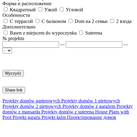
Форма и расположение
Квадратный
Узкий
Угловой
Особенности
С террасой
С балконом
Dom на 2 семьи
2 входа
Дополнительно
Basen z miejscem do wypoczynku
Suterena
№ projektu
—
—
Share link
Projekty domów parterowych
Projekty domów 1 piętrowych
Projekty domów 2 piętrowych
Projekty domów z garażem
Projekty
domów z mansardą
Projekty domów z sutereną
House Plans with
Pool
Projekt garażu
Projekt łaźni
Проектирование домов