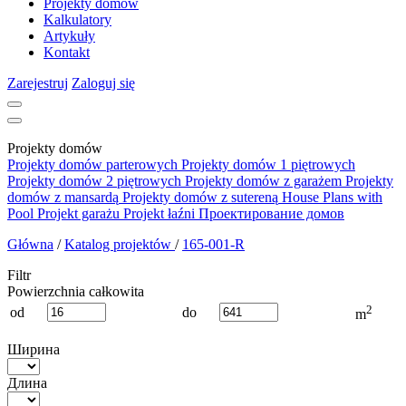
Projekty domów
Kalkulatory
Artykuły
Kontakt
Zarejestruj
Zaloguj się
Projekty domów
Projekty domów parterowych
Projekty domów 1 piętrowych
Projekty domów 2 piętrowych
Projekty domów z garażem
Projekty
domów z mansardą
Projekty domów z sutereną
House Plans with
Pool
Projekt garażu
Projekt łaźni
Проектирование домов
Główna
/
Katalog projektów
/
165-001-R
Filtr
Powierzchnia całkowita
2
od
do
m
Ширина
Длина