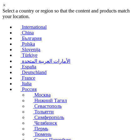
×
Select a country or region so that the content and products match
your location.
International
China
България
Polska
Slovenija
Türkiye
الأمارات العربية المتحدة
España
Deutschland
France
Italia
Россия
Москва
Нижний Тагил
Севастополь
Тольятти
Симферополь
Челябинск
Пермь
Тюмень
Санкт-Петербург