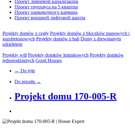
Проект ливневой канализации
Проект таунхауса на 5 квартир
Проект парковочного кармана
Проект внешней лифтовой шахты
Projekty domów z cegły
Projekty domów z bloczków pianowych i
gazobetonowych
Projekty domów z bali
Domy z drewnianym
szkieletem
Projekty will
Projekty domków letniskowych
Projekty domków
jednorodzinnych
Good Houses
← Do tyłu
Do przodu →
Projekt domu 170-005-R