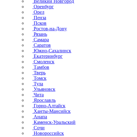
Великий Новгород
Оренбург
Орел
Пенза
Псков
Ростов-на-Дону
Рязань
Самара
Саратов
Южно-Сахалинск
Екатеринбург
Смоленск
Тамбов
Тверь
Томск
Тула
Ульяновск
Чита
Ярославль
Горно-Алтайск
Ханты-Мансийск
Анапа
Каменск-Уральский
Сочи
Новороссийск