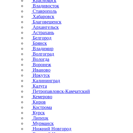
Красноярск
Владивосток
Ставрополь
Хабаровск
Благовещенск
Архангельск
Астрахань
Белгород
Брянск
Владимир
Волгоград
Вологда
Воронеж
Иваново
Иркутск
Калининград
Калуга
Петропавловск-Камчатский
Кемерово
Киров
Кострома
Курск
Липецк
Мурманск
Нижний Новгород