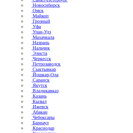
Новосибирск
Омск
Майкоп
Грозный
Уфа
Улан-Удэ
Махачкала
Назрань
Нальчик
Элиста
Черкесск
Петрозаводск
Сыктывкар
Йошкар-Ола
Саранск
Якутск
Владикавказ
Казань
Кызыл
Ижевск
Абакан
Чебоксары
Барнаул
Краснодар