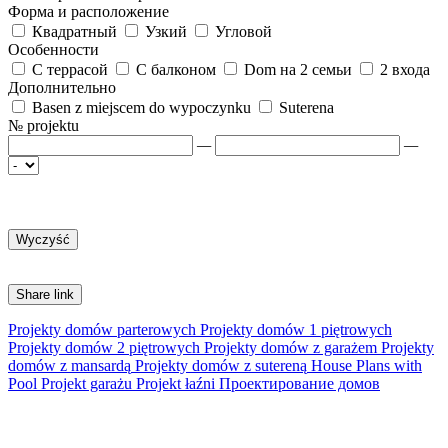
Форма и расположение
Квадратный
Узкий
Угловой
Особенности
С террасой
С балконом
Dom на 2 семьи
2 входа
Дополнительно
Basen z miejscem do wypoczynku
Suterena
№ projektu
—
—
Share link
Projekty domów parterowych
Projekty domów 1 piętrowych
Projekty domów 2 piętrowych
Projekty domów z garażem
Projekty
domów z mansardą
Projekty domów z sutereną
House Plans with
Pool
Projekt garażu
Projekt łaźni
Проектирование домов