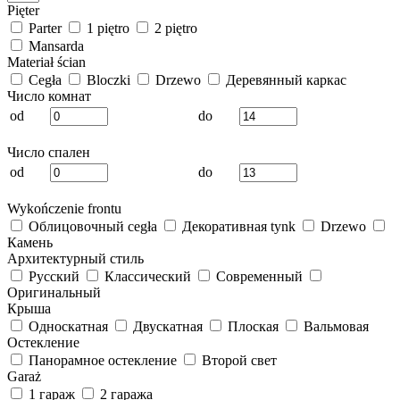
Pięter
Parter
1 piętro
2 piętro
Mansarda
Materiał ścian
Cegła
Bloczki
Drzewo
Деревянный каркас
Число комнат
od
do
Число спален
od
do
Wykończenie frontu
Облицовочный cegła
Декоративная tynk
Drzewo
Камень
Архитектурный стиль
Русский
Классический
Современный
Оригинальный
Крыша
Односкатная
Двускатная
Плоская
Вальмовая
Остекление
Панорамное остекление
Второй свет
Garaż
1 гараж
2 гаража