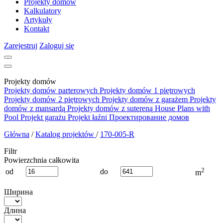
Projekty domów
Kalkulatory
Artykuły
Kontakt
Zarejestruj
Zaloguj się
Projekty domów
Projekty domów parterowych
Projekty domów 1 piętrowych
Projekty domów 2 piętrowych
Projekty domów z garażem
Projekty
domów z mansardą
Projekty domów z sutereną
House Plans with
Pool
Projekt garażu
Projekt łaźni
Проектирование домов
Główna
/
Katalog projektów
/
170-005-R
Filtr
Powierzchnia całkowita
2
od
do
m
Ширина
Длина