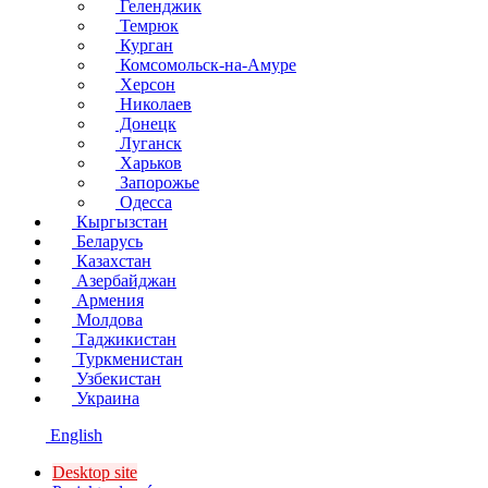
Геленджик
Темрюк
Курган
Комсомольск-на-Амуре
Херсон
Николаев
Донецк
Луганск
Харьков
Запорожье
Одесса
Кыргызстан
Беларусь
Казахстан
Азербайджан
Армения
Молдова
Таджикистан
Туркменистан
Узбекистан
Украина
English
Desktop site