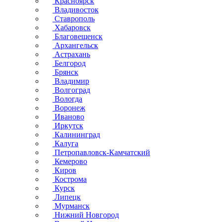
Красноярск
Владивосток
Ставрополь
Хабаровск
Благовещенск
Архангельск
Астрахань
Белгород
Брянск
Владимир
Волгоград
Вологда
Воронеж
Иваново
Иркутск
Калининград
Калуга
Петропавловск-Камчатский
Кемерово
Киров
Кострома
Курск
Липецк
Мурманск
Нижний Новгород