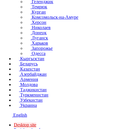
Геленджик
Темрюк
Курган
Комсомольск-на-Амуре
Херсон
Николаев
Донецк
Луганск
Харьков
Запорожье
Одесса
Кыргызстан
Беларусь
Казахстан
Азербайджан
Армения
Молдова
Таджикистан
Туркменистан
Узбекистан
Украина
English
Desktop site