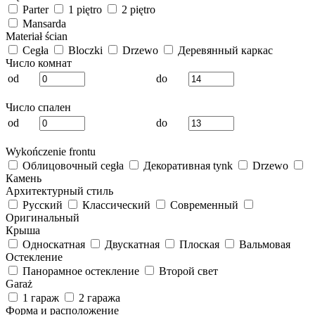
Parter
1 piętro
2 piętro
Mansarda
Materiał ścian
Cegła
Bloczki
Drzewo
Деревянный каркас
Число комнат
od
do
Число спален
od
do
Wykończenie frontu
Облицовочный cegła
Декоративная tynk
Drzewo
Камень
Архитектурный стиль
Русский
Классический
Современный
Оригинальный
Крыша
Односкатная
Двускатная
Плоская
Вальмовая
Остекление
Панорамное остекление
Второй свет
Garaż
1 гараж
2 гаража
Форма и расположение