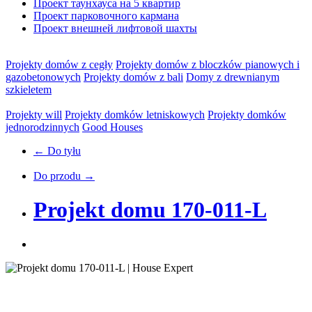
Проект таунхауса на 5 квартир
Проект парковочного кармана
Проект внешней лифтовой шахты
Projekty domów z cegły
Projekty domów z bloczków pianowych i
gazobetonowych
Projekty domów z bali
Domy z drewnianym
szkieletem
Projekty will
Projekty domków letniskowych
Projekty domków
jednorodzinnych
Good Houses
← Do tyłu
Do przodu →
Projekt domu 170-011-L