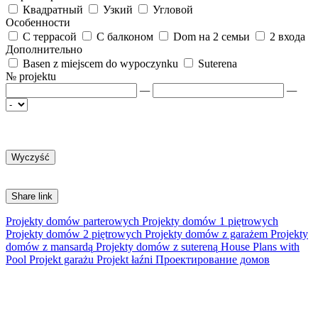
Квадратный
Узкий
Угловой
Особенности
С террасой
С балконом
Dom на 2 семьи
2 входа
Дополнительно
Basen z miejscem do wypoczynku
Suterena
№ projektu
—
—
Share link
Projekty domów parterowych
Projekty domów 1 piętrowych
Projekty domów 2 piętrowych
Projekty domów z garażem
Projekty
domów z mansardą
Projekty domów z sutereną
House Plans with
Pool
Projekt garażu
Projekt łaźni
Проектирование домов