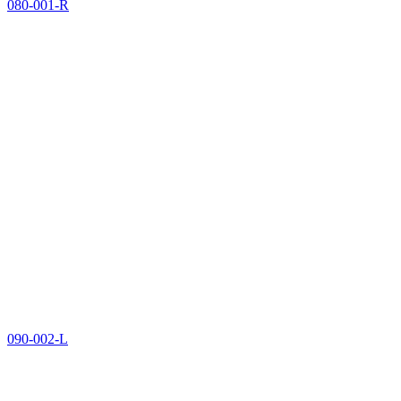
080-001-R
090-002-L