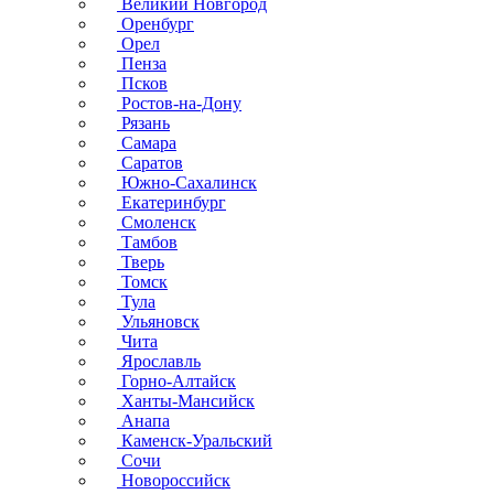
Великий Новгород
Оренбург
Орел
Пенза
Псков
Ростов-на-Дону
Рязань
Самара
Саратов
Южно-Сахалинск
Екатеринбург
Смоленск
Тамбов
Тверь
Томск
Тула
Ульяновск
Чита
Ярославль
Горно-Алтайск
Ханты-Мансийск
Анапа
Каменск-Уральский
Сочи
Новороссийск