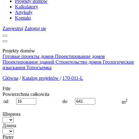
Projekty domów
Kalkulatory
Artykuły
Kontakt
Zarejestruj
Zaloguj się
Projekty domów
Готовые проекты домов
Проектирование домов
Проектирование зданий
Строительство домов
Геологические
изыскания
Топосъемка
Główna
/
Katalog projektów
/
170-011-L
Filtr
Powierzchnia całkowita
2
od
do
m
Ширина
Длина
Pięter