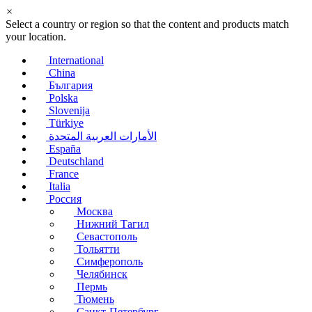
×
Select a country or region so that the content and products match
your location.
International
China
България
Polska
Slovenija
Türkiye
الأمارات العربية المتحدة
España
Deutschland
France
Italia
Россия
Москва
Нижний Тагил
Севастополь
Тольятти
Симферополь
Челябинск
Пермь
Тюмень
Санкт-Петербург