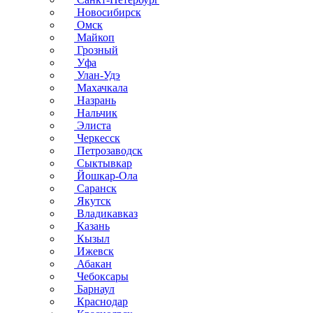
Новосибирск
Омск
Майкоп
Грозный
Уфа
Улан-Удэ
Махачкала
Назрань
Нальчик
Элиста
Черкесск
Петрозаводск
Сыктывкар
Йошкар-Ола
Саранск
Якутск
Владикавказ
Казань
Кызыл
Ижевск
Абакан
Чебоксары
Барнаул
Краснодар