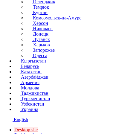
Геленджик
Темрюк
Курган
Комсомольск-на-Амуре
Херсон
Николаев
Донецк
Луганск
Харьков
Запорожье
Одесса
Кыргызстан
Беларусь
Казахстан
Азербайджан
Армения
Молдова
Таджикистан
Туркменистан
Узбекистан
Украина
English
Desktop site