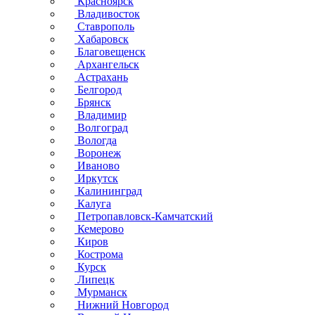
Красноярск
Владивосток
Ставрополь
Хабаровск
Благовещенск
Архангельск
Астрахань
Белгород
Брянск
Владимир
Волгоград
Вологда
Воронеж
Иваново
Иркутск
Калининград
Калуга
Петропавловск-Камчатский
Кемерово
Киров
Кострома
Курск
Липецк
Мурманск
Нижний Новгород