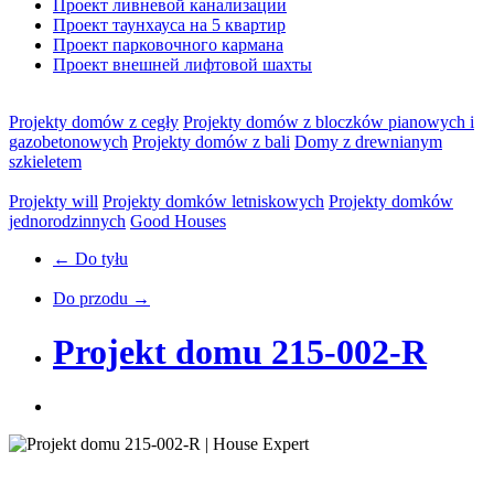
Проект ливневой канализации
Проект таунхауса на 5 квартир
Проект парковочного кармана
Проект внешней лифтовой шахты
Projekty domów z cegły
Projekty domów z bloczków pianowych i
gazobetonowych
Projekty domów z bali
Domy z drewnianym
szkieletem
Projekty will
Projekty domków letniskowych
Projekty domków
jednorodzinnych
Good Houses
← Do tyłu
Do przodu →
Projekt domu 215-002-R