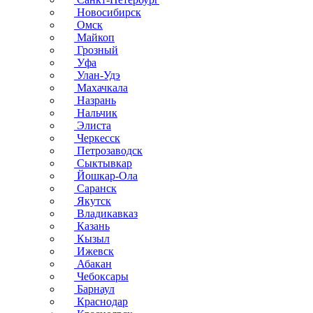
Новосибирск
Омск
Майкоп
Грозный
Уфа
Улан-Удэ
Махачкала
Назрань
Нальчик
Элиста
Черкесск
Петрозаводск
Сыктывкар
Йошкар-Ола
Саранск
Якутск
Владикавказ
Казань
Кызыл
Ижевск
Абакан
Чебоксары
Барнаул
Краснодар