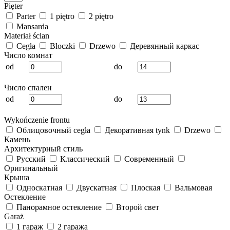
Pięter
Parter
1 piętro
2 piętro
Mansarda
Materiał ścian
Cegła
Bloczki
Drzewo
Деревянный каркас
Число комнат
od
do
Число спален
od
do
Wykończenie frontu
Облицовочный cegła
Декоративная tynk
Drzewo
Камень
Архитектурный стиль
Русский
Классический
Современный
Оригинальный
Крыша
Односкатная
Двускатная
Плоская
Вальмовая
Остекление
Панорамное остекление
Второй свет
Garaż
1 гараж
2 гаража