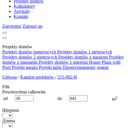
Projekty domów
Kalkulatory
Artykuły
Kontakt
Zarejestruj
Zaloguj się
Projekty domów
Projekty domów parterowych
Projekty domów 1 piętrowych
Projekty domów 2 piętrowych
Projekty domów z garażem
Projekty
domów z mansardą
Projekty domów z sutereną
House Plans with
Pool
Projekt garażu
Projekt łaźni
Проектирование домов
Główna
/
Katalog projektów
/
215-002-R
Filtr
Powierzchnia całkowita
2
od
do
m
Ширина
Длина