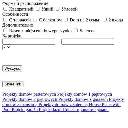
Форма и расположение
Квадратный
Узкий
Угловой
Особенности
С террасой
С балконом
Dom на 2 семьи
2 входа
Дополнительно
Basen z miejscem do wypoczynku
Suterena
№ projektu
—
—
Share link
Projekty domów parterowych
Projekty domów 1 piętrowych
Projekty domów 2 piętrowych
Projekty domów z garażem
Projekty
domów z mansardą
Projekty domów z sutereną
House Plans with
Pool
Projekt garażu
Projekt łaźni
Проектирование домов