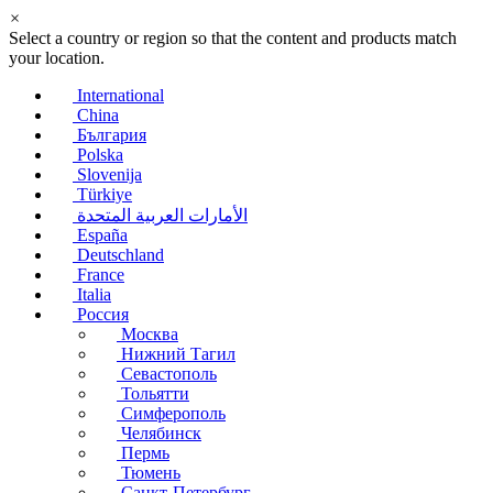
×
Select a country or region so that the content and products match
your location.
International
China
България
Polska
Slovenija
Türkiye
الأمارات العربية المتحدة
España
Deutschland
France
Italia
Россия
Москва
Нижний Тагил
Севастополь
Тольятти
Симферополь
Челябинск
Пермь
Тюмень
Санкт-Петербург