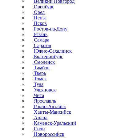
Великий Новгород
Оренбург
Орел
Пенза
Псков
Ростов-на-Дону
Рязань
Самара
Саратов
Южно-Сахалинск
Екатеринбург
Смоленск
Тамбов
Тверь
Томск
Тула
Ульяновск
Чита
Ярославль
Горно-Алтайск
Ханты-Мансийск
Анапа
Каменск-Уральский
Сочи
Новороссийск