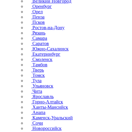
Великий Новгород
Оренбург
Орел
Пенза
Псков
Ростов-на-Дону
Рязань
Самара
Саратов
Южно-Сахалинск
Екатеринбург
Смоленск
Тамбов
Тверь
Томск
Тула
Ульяновск
Чита
Ярославль
Горно-Алтайск
Ханты-Мансийск
Анапа
Каменск-Уральский
Сочи
Новороссийск