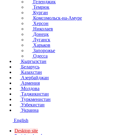
Геленджик
Темрюк
Курган
Комсомольск-на-Амуре
Херсон
Николаев
Донецк
Луганск
Харьков
Запорожье
Одесса
Кыргызстан
Беларусь
Казахстан
Азербайджан
Армения
Молдова
Таджикистан
Туркменистан
Узбекистан
Украина
English
Desktop site