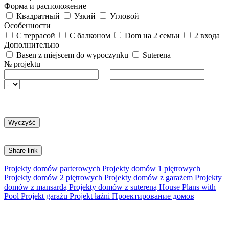
Форма и расположение
Квадратный
Узкий
Угловой
Особенности
С террасой
С балконом
Dom на 2 семьи
2 входа
Дополнительно
Basen z miejscem do wypoczynku
Suterena
№ projektu
—
—
Share link
Projekty domów parterowych
Projekty domów 1 piętrowych
Projekty domów 2 piętrowych
Projekty domów z garażem
Projekty
domów z mansardą
Projekty domów z sutereną
House Plans with
Pool
Projekt garażu
Projekt łaźni
Проектирование домов