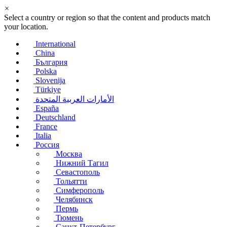
×
Select a country or region so that the content and products match
your location.
International
China
България
Polska
Slovenija
Türkiye
الأمارات العربية المتحدة
España
Deutschland
France
Italia
Россия
Москва
Нижний Тагил
Севастополь
Тольятти
Симферополь
Челябинск
Пермь
Тюмень
Санкт-Петербург