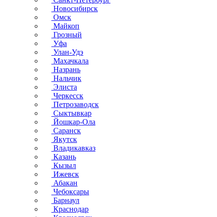
Новосибирск
Омск
Майкоп
Грозный
Уфа
Улан-Удэ
Махачкала
Назрань
Нальчик
Элиста
Черкесск
Петрозаводск
Сыктывкар
Йошкар-Ола
Саранск
Якутск
Владикавказ
Казань
Кызыл
Ижевск
Абакан
Чебоксары
Барнаул
Краснодар