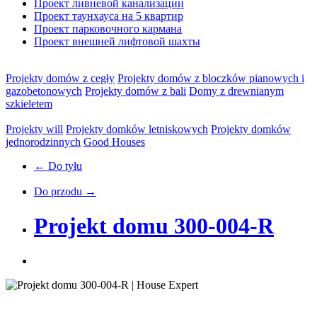
Проект ливневой канализации
Проект таунхауса на 5 квартир
Проект парковочного кармана
Проект внешней лифтовой шахты
Projekty domów z cegły
Projekty domów z bloczków pianowych i
gazobetonowych
Projekty domów z bali
Domy z drewnianym
szkieletem
Projekty will
Projekty domków letniskowych
Projekty domków
jednorodzinnych
Good Houses
← Do tyłu
Do przodu →
Projekt domu 300-004-R