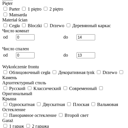
Pięter
Parter
1 piętro
2 piętro
Mansarda
Materiał ścian
Cegła
Bloczki
Drzewo
Деревянный каркас
Число комнат
od
do
Число спален
od
do
Wykończenie frontu
Облицовочный cegła
Декоративная tynk
Drzewo
Камень
Архитектурный стиль
Русский
Классический
Современный
Оригинальный
Крыша
Односкатная
Двускатная
Плоская
Вальмовая
Остекление
Панорамное остекление
Второй свет
Garaż
1 гараж
2 гаража