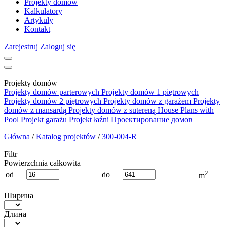
Projekty domów
Kalkulatory
Artykuły
Kontakt
Zarejestruj
Zaloguj się
Projekty domów
Projekty domów parterowych
Projekty domów 1 piętrowych
Projekty domów 2 piętrowych
Projekty domów z garażem
Projekty
domów z mansardą
Projekty domów z sutereną
House Plans with
Pool
Projekt garażu
Projekt łaźni
Проектирование домов
Główna
/
Katalog projektów
/
300-004-R
Filtr
Powierzchnia całkowita
2
od
do
m
Ширина
Длина