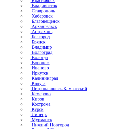
Красноярск
Владивосток
Ставрополь
Хабаровск
Благовещенск
Архангельск
Астрахань
Белгород
Брянск
Владимир
Волгоград
Вологда
Воронеж
Иваново
Иркутск
Калининград
Калуга
Петропавловск-Камчатский
Кемерово
Киров
Кострома
Курск
Липецк
Мурманск
Нижний Новгород