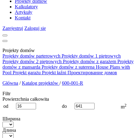
Projekty domów
Kalkulatory
Artykuły
Kontakt
Zarejestruj
Zaloguj się
Projekty domów
Projekty domów parterowych
Projekty domów 1 piętrowych
Projekty domów 2 piętrowych
Projekty domów z garażem
Projekty
domów z mansardą
Projekty domów z sutereną
House Plans with
Pool
Projekt garażu
Projekt łaźni
Проектирование домов
Główna
/
Katalog projektów
/
600-001-R
Filtr
Powierzchnia całkowita
2
od
do
m
Ширина
Длина