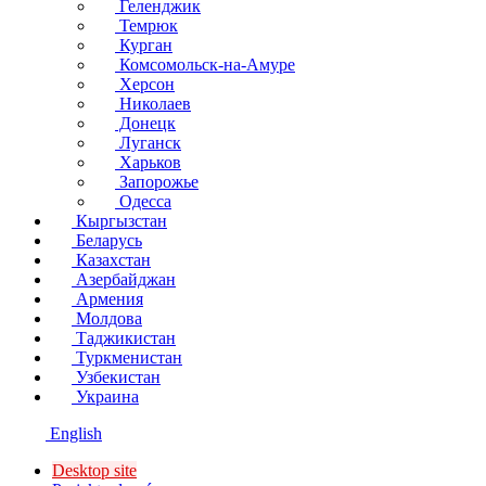
Геленджик
Темрюк
Курган
Комсомольск-на-Амуре
Херсон
Николаев
Донецк
Луганск
Харьков
Запорожье
Одесса
Кыргызстан
Беларусь
Казахстан
Азербайджан
Армения
Молдова
Таджикистан
Туркменистан
Узбекистан
Украина
English
Desktop site