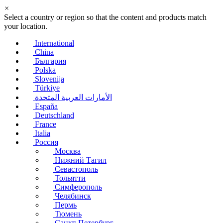
×
Select a country or region so that the content and products match
your location.
International
China
България
Polska
Slovenija
Türkiye
الأمارات العربية المتحدة
España
Deutschland
France
Italia
Россия
Москва
Нижний Тагил
Севастополь
Тольятти
Симферополь
Челябинск
Пермь
Тюмень
Санкт-Петербург