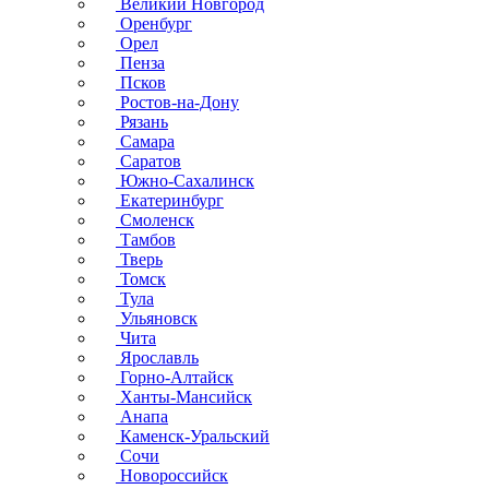
Великий Новгород
Оренбург
Орел
Пенза
Псков
Ростов-на-Дону
Рязань
Самара
Саратов
Южно-Сахалинск
Екатеринбург
Смоленск
Тамбов
Тверь
Томск
Тула
Ульяновск
Чита
Ярославль
Горно-Алтайск
Ханты-Мансийск
Анапа
Каменск-Уральский
Сочи
Новороссийск