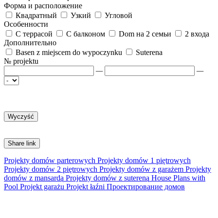
Форма и расположение
Квадратный
Узкий
Угловой
Особенности
С террасой
С балконом
Dom на 2 семьи
2 входа
Дополнительно
Basen z miejscem do wypoczynku
Suterena
№ projektu
—
—
Share link
Projekty domów parterowych
Projekty domów 1 piętrowych
Projekty domów 2 piętrowych
Projekty domów z garażem
Projekty
domów z mansardą
Projekty domów z sutereną
House Plans with
Pool
Projekt garażu
Projekt łaźni
Проектирование домов