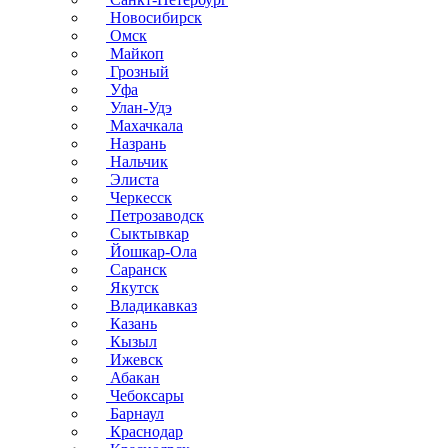
Новосибирск
Омск
Майкоп
Грозный
Уфа
Улан-Удэ
Махачкала
Назрань
Нальчик
Элиста
Черкесск
Петрозаводск
Сыктывкар
Йошкар-Ола
Саранск
Якутск
Владикавказ
Казань
Кызыл
Ижевск
Абакан
Чебоксары
Барнаул
Краснодар