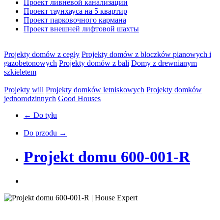
Проект ливневой канализации
Проект таунхауса на 5 квартир
Проект парковочного кармана
Проект внешней лифтовой шахты
Projekty domów z cegły
Projekty domów z bloczków pianowych i
gazobetonowych
Projekty domów z bali
Domy z drewnianym
szkieletem
Projekty will
Projekty domków letniskowych
Projekty domków
jednorodzinnych
Good Houses
← Do tyłu
Do przodu →
Projekt domu 600-001-R