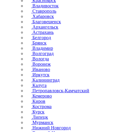
Красноярск
Владивосток
Ставрополь
Хабаровск
Благовещенск
Архангельск
Астрахань
Белгород
Брянск
Владимир
Волгоград
Вологда
Воронеж
Иваново
Иркутск
Калининград
Калуга
Петропавловск-Камчатский
Кемерово
Киров
Кострома
Курск
Липецк
Мурманск
Нижний Новгород