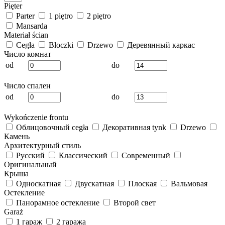
Pięter
Parter
1 piętro
2 piętro
Mansarda
Materiał ścian
Cegła
Bloczki
Drzewo
Деревянный каркас
Число комнат
od
do
Число спален
od
do
Wykończenie frontu
Облицовочный cegła
Декоративная tynk
Drzewo
Камень
Архитектурный стиль
Русский
Классический
Современный
Оригинальный
Крыша
Односкатная
Двускатная
Плоская
Вальмовая
Остекление
Панорамное остекление
Второй свет
Garaż
1 гараж
2 гаража