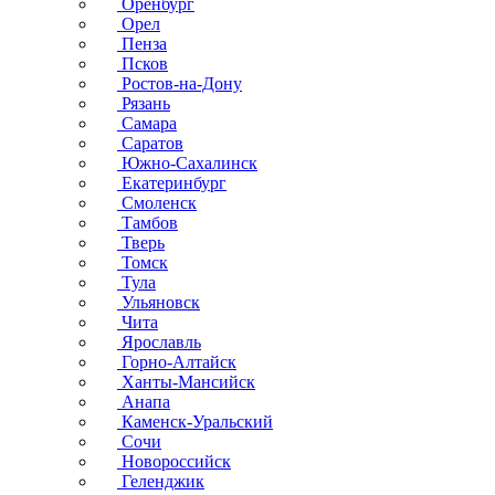
Оренбург
Орел
Пенза
Псков
Ростов-на-Дону
Рязань
Самара
Саратов
Южно-Сахалинск
Екатеринбург
Смоленск
Тамбов
Тверь
Томск
Тула
Ульяновск
Чита
Ярославль
Горно-Алтайск
Ханты-Мансийск
Анапа
Каменск-Уральский
Сочи
Новороссийск
Геленджик