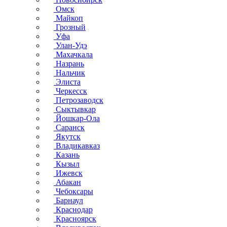
Омск
Майкоп
Грозный
Уфа
Улан-Удэ
Махачкала
Назрань
Нальчик
Элиста
Черкесск
Петрозаводск
Сыктывкар
Йошкар-Ола
Саранск
Якутск
Владикавказ
Казань
Кызыл
Ижевск
Абакан
Чебоксары
Барнаул
Краснодар
Красноярск