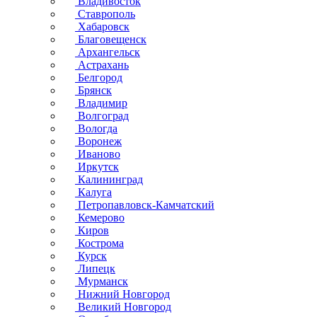
Владивосток
Ставрополь
Хабаровск
Благовещенск
Архангельск
Астрахань
Белгород
Брянск
Владимир
Волгоград
Вологда
Воронеж
Иваново
Иркутск
Калининград
Калуга
Петропавловск-Камчатский
Кемерово
Киров
Кострома
Курск
Липецк
Мурманск
Нижний Новгород
Великий Новгород