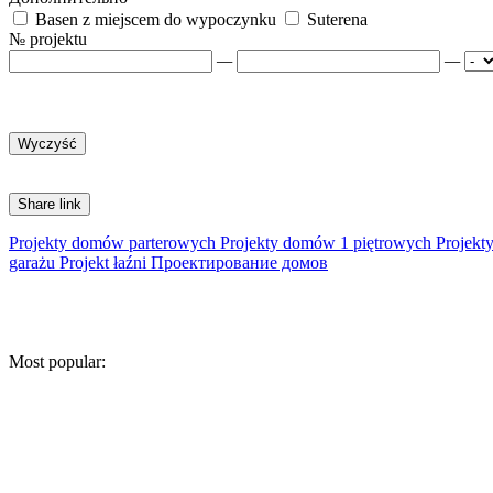
Basen z miejscem do wypoczynku
Suterena
№ projektu
—
—
Share link
Projekty domów parterowych
Projekty domów 1 piętrowych
Projekt
garażu
Projekt łaźni
Проектирование домов
Most popular: