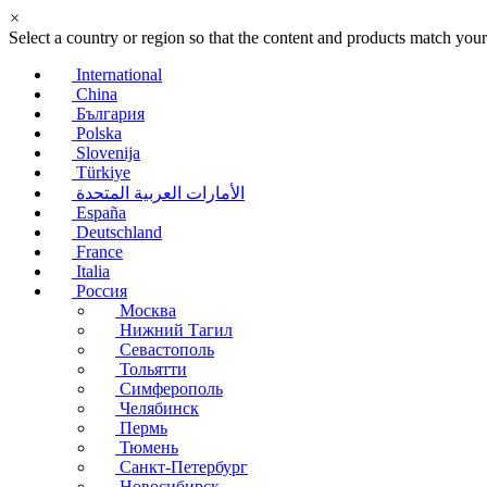
×
Select a country or region so that the content and products match your
International
China
България
Polska
Slovenija
Türkiye
الأمارات العربية المتحدة
España
Deutschland
France
Italia
Россия
Москва
Нижний Тагил
Севастополь
Тольятти
Симферополь
Челябинск
Пермь
Тюмень
Санкт-Петербург
Новосибирск