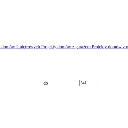
y domów 2 piętrowych
Projekty domów z garażem
Projekty domów z 
do