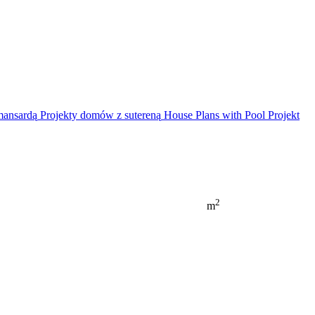
mansardą
Projekty domów z sutereną
House Plans with Pool
Projekt
2
m