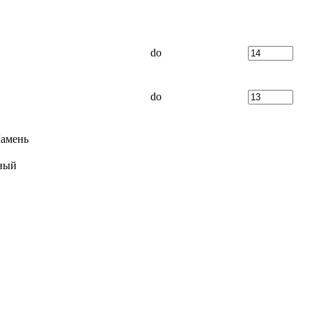
do
do
амень
ный