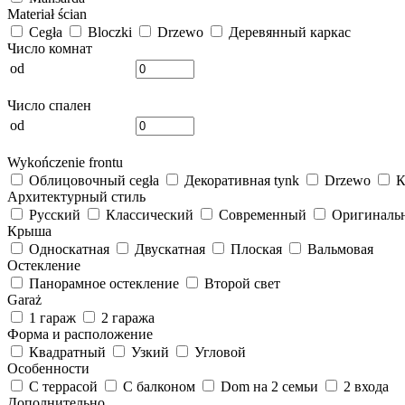
Materiał ścian
Cegła
Bloczki
Drzewo
Деревянный каркас
Число комнат
od
Число спален
od
Wykończenie frontu
Облицовочный cegła
Декоративная tynk
Drzewo
К
Архитектурный стиль
Русский
Классический
Современный
Оригиналь
Крыша
Односкатная
Двускатная
Плоская
Вальмовая
Остекление
Панорамное остекление
Второй свет
Garaż
1 гараж
2 гаража
Форма и расположение
Квадратный
Узкий
Угловой
Особенности
С террасой
С балконом
Dom на 2 семьи
2 входа
Дополнительно