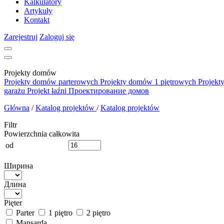
Kalkulatory
Artykuły
Kontakt
Zarejestruj
Zaloguj się
Projekty domów
Projekty domów parterowych
Projekty domów 1 piętrowych
Projekt
garażu
Projekt łaźni
Проектирование домов
Główna
/
Katalog projektów
/
Katalog projektów
Filtr
Powierzchnia całkowita
od
Ширина
Длина
Pięter
Parter
1 piętro
2 piętro
Mansarda