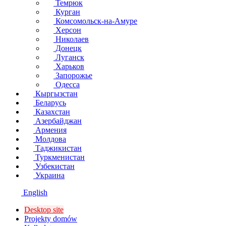
Темрюк
Курган
Комсомольск-на-Амуре
Херсон
Николаев
Донецк
Луганск
Харьков
Запорожье
Одесса
Кыргызстан
Беларусь
Казахстан
Азербайджан
Армения
Молдова
Таджикистан
Туркменистан
Узбекистан
Украина
English
Desktop site
Projekty domów