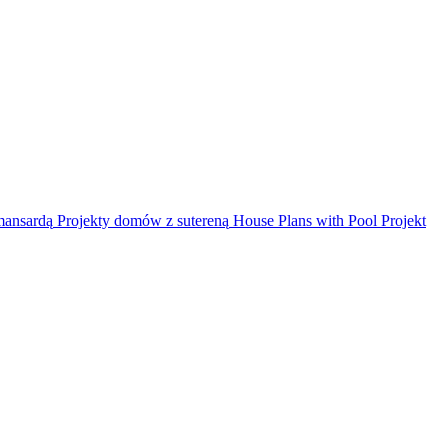
mansardą
Projekty domów z sutereną
House Plans with Pool
Projekt