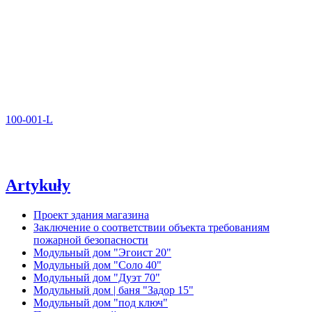
100-001-L
Artykuły
Проект здания магазина
Заключение о соответствии объекта требованиям
пожарной безопасности
Модульный дом "Эгоист 20"
Модульный дом "Соло 40"
Модульный дом "Дуэт 70"
Модульный дом | баня "Задор 15"
Модульный дом "под ключ"