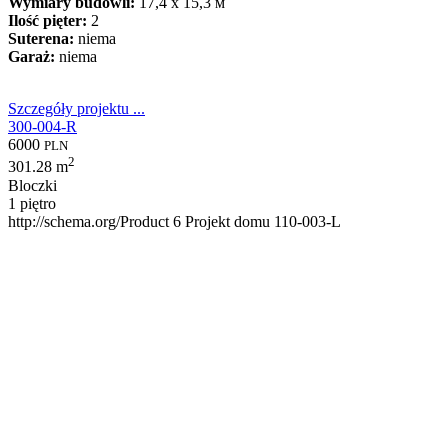
Wymiary budowli:
17,4 x 15,3 м
Ilość pięter:
2
Suterena:
niema
Garaż:
niema
Szczegóły projektu ...
300-004-R
6000
PLN
2
301.28 m
Bloczki
1 piętro
http://schema.org/Product
6
Projekt domu 110-003-L