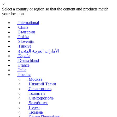
×
Select a country or region so that the content and products match
your location.
International
China
България
Polska
Slovenija
Türkiye
الأمارات العربية المتحدة
España
Deutschland
France
Italia
Россия
Москва
Нижний Тагил
Севастополь
Тольятти
Симферополь
Челябинск
Пермь
Тюмень
Санкт-Петербург