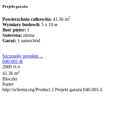
Projekt garażu
2
Powierzchnia całkowita:
41,36 m
Wymiary budowli:
5 x 10 м
Ilość pięter:
1
Suterena:
niema
Garaż:
1 samochód
Szczegóły projektu ...
040-001-R
2000
PLN
2
41.36 m
Bloczki
Parter
http://schema.org/Product
2
Projekt garażu 040-001-L