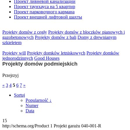
Проект ливневой канализации
Проект таунхауса на 5 квартир
Проект парковочного кармана
Проект внешней лифтовой шахты
Projekty domów z cegły
Projekty domów z bloczków pianowych i
gazobetonowych
Projekty domów z bali
Domy z drewnianym
szkieletem
Projekty will
Projekty domków letniskowych
Projekty domków
jednorodzinnych
Good Houses
Projekty domów podmiejskich
Przejrzyj
«
3
4
5
6
7
»
Sortuj
Popularność ↓
Numer
Data
15
http://schema.org/Product
1
Projekt garażu 040-001-R