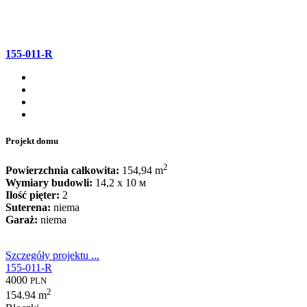
155-011-R
Projekt domu
2
Powierzchnia całkowita:
154,94 m
Wymiary budowli:
14,2 x 10 м
Ilość pięter:
2
Suterena:
niema
Garaż:
niema
Szczegóły projektu ...
155-011-R
4000
PLN
2
154.94 m