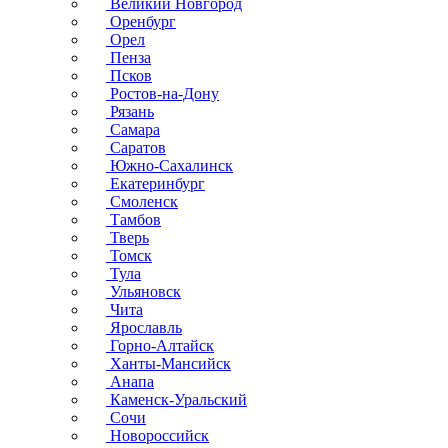
Великий Новгород
Оренбург
Орел
Пенза
Псков
Ростов-на-Дону
Рязань
Самара
Саратов
Южно-Сахалинск
Екатеринбург
Смоленск
Тамбов
Тверь
Томск
Тула
Ульяновск
Чита
Ярославль
Горно-Алтайск
Ханты-Мансийск
Анапа
Каменск-Уральский
Сочи
Новороссийск