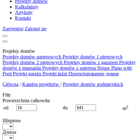
Projekty domów
Kalkulatory
Artykuły
Kontakt
Zarejestruj
Zaloguj się
Projekty domów
Projekty domów parterowych
Projekty domów 1 piętrowych
Projekty domów 2 piętrowych
Projekty domów z garażem
Projekty
domów z mansardą
Projekty domów z sutereną
House Plans with
Pool
Projekt garażu
Projekt łaźni
Проектирование домов
Główna
/
Katalog projektów
/
Projekty domów podmiejskich
Filtr
Powierzchnia całkowita
2
od
do
m
Ширина
Длина