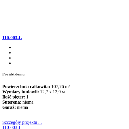
110-003-L
Projekt domu
2
Powierzchnia całkowita:
107,76 m
Wymiary budowli:
12,7 x 12,9 м
Ilość pięter:
1
Suterena:
niema
Garaż:
niema
Szczegóły projektu ...
110-003-L