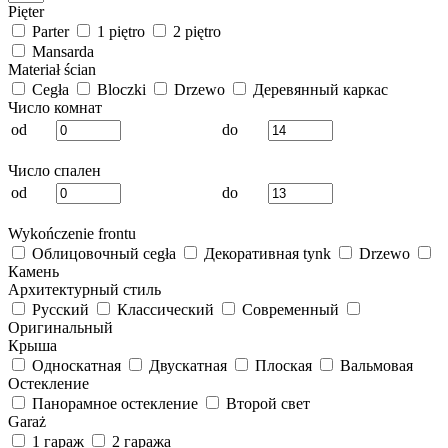
Pięter
Parter
1 piętro
2 piętro
Mansarda
Materiał ścian
Cegła
Bloczki
Drzewo
Деревянный каркас
Число комнат
od
do
Число спален
od
do
Wykończenie frontu
Облицовочный cegła
Декоративная tynk
Drzewo
Камень
Архитектурный стиль
Русский
Классический
Современный
Оригинальный
Крыша
Односкатная
Двускатная
Плоская
Вальмовая
Остекление
Панорамное остекление
Второй свет
Garaż
1 гараж
2 гаража