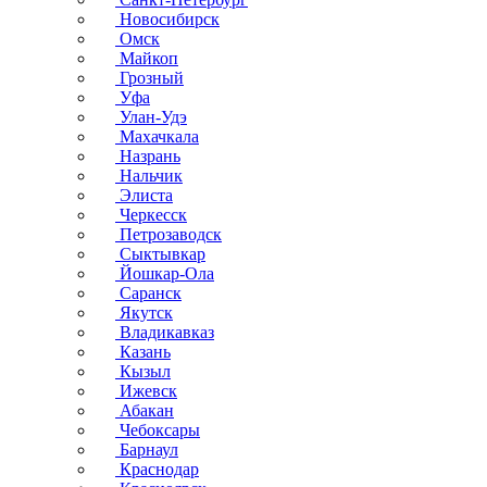
Новосибирск
Омск
Майкоп
Грозный
Уфа
Улан-Удэ
Махачкала
Назрань
Нальчик
Элиста
Черкесск
Петрозаводск
Сыктывкар
Йошкар-Ола
Саранск
Якутск
Владикавказ
Казань
Кызыл
Ижевск
Абакан
Чебоксары
Барнаул
Краснодар