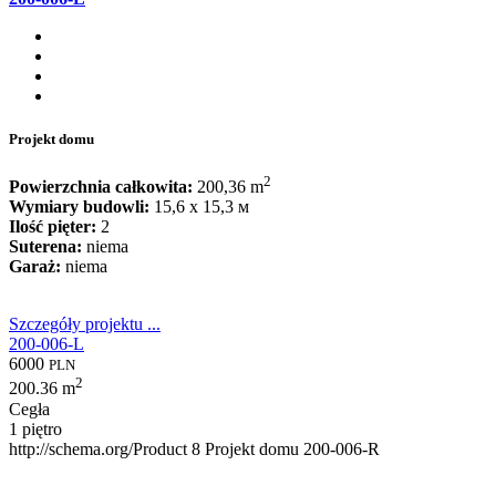
Projekt domu
2
Powierzchnia całkowita:
200,36 m
Wymiary budowli:
15,6 x 15,3 м
Ilość pięter:
2
Suterena:
niema
Garaż:
niema
Szczegóły projektu ...
200-006-L
6000
PLN
2
200.36 m
Cegła
1 piętro
http://schema.org/Product
8
Projekt domu 200-006-R