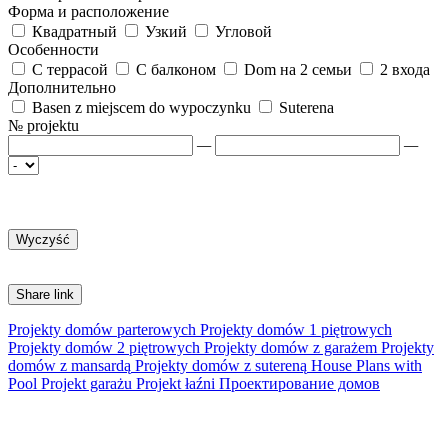
Форма и расположение
Квадратный
Узкий
Угловой
Особенности
С террасой
С балконом
Dom на 2 семьи
2 входа
Дополнительно
Basen z miejscem do wypoczynku
Suterena
№ projektu
—
—
Share link
Projekty domów parterowych
Projekty domów 1 piętrowych
Projekty domów 2 piętrowych
Projekty domów z garażem
Projekty
domów z mansardą
Projekty domów z sutereną
House Plans with
Pool
Projekt garażu
Projekt łaźni
Проектирование домов