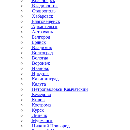
Красноярск
Владивосток
Ставрополь
Хабаровск
Благовещенск
Архангельск
Астрахань
Белгород
Брянск
Владимир
Волгоград
Вологда
Воронеж
Иваново
Иркутск
Калининград
Калуга
Петропавловск-Камчатский
Кемерово
Киров
Кострома
Курск
Липецк
Мурманск
Нижний Новгород