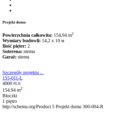
Projekt domu
2
Powierzchnia całkowita:
154,94 m
Wymiary budowli:
14,2 x 10 м
Ilość pięter:
2
Suterena:
niema
Garaż:
niema
Szczegóły projektu ...
155-011-L
4000
PLN
2
154.94 m
Bloczki
1 piętro
http://schema.org/Product
5
Projekt domu 300-004-R