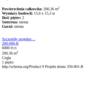
2
Powierzchnia całkowita:
200,36 m
Wymiary budowli:
15,6 x 15,3 м
Ilość pięter:
2
Suterena:
niema
Garaż:
niema
Szczegóły projektu ...
200-006-R
6000
PLN
2
200.36 m
Cegła
1 piętro
http://schema.org/Product
9
Projekt domu 350-001-R