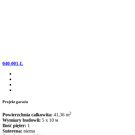
040-001-L
Projekt garażu
2
Powierzchnia całkowita:
41,36 m
Wymiary budowli:
5 x 10 м
Ilość pięter:
1
Suterena:
niema