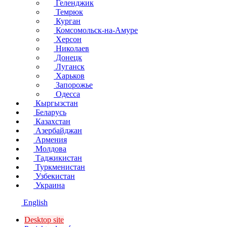
Геленджик
Темрюк
Курган
Комсомольск-на-Амуре
Херсон
Николаев
Донецк
Луганск
Харьков
Запорожье
Одесса
Кыргызстан
Беларусь
Казахстан
Азербайджан
Армения
Молдова
Таджикистан
Туркменистан
Узбекистан
Украина
English
Desktop site